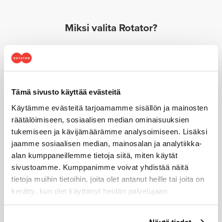
Miksi valita Rotator?
Olemme maailman johtavien merkkien asiantuntija ja
palveleva konetalo
Tämä sivusto käyttää evästeitä
Käytämme evästeitä tarjoamamme sisällön ja mainosten
räätälöimiseen, sosiaalisen median ominaisuuksien
tukemiseen ja kävijämäärämme analysoimiseen. Lisäksi
jaamme sosiaalisen median, mainosalan ja analytiikka-
Luotettavimmat konemerkit
alan kumppaneillemme tietoja siitä, miten käytät
palvelutakuulla
sivustoamme. Kumppanimme voivat yhdistää näitä
tietoja muihin tietoihin, joita olet antanut heille tai joita on
kerätty, kun olet käyttänyt heidän palvelujaan.
Voit muuttaa evästeasetuksiesi hyväksyntää sivuston