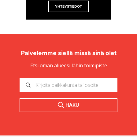
YHTEYSTIEDOT
Palvelemme siellä missä sinä olet
Etsi oman alueesi lähin toimipiste
HAKU