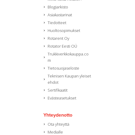
Blogiarkisto
Asiakastarinat
Tiedotteet
Huoltosopimukset
Rotarent Oy
Rotator Eesti OÜ
Trukkiverkkokauppa.co
m
Tietosuojaseloste
Teknisen Kaupan yleiset
ehdot
Sertifikaatit
Evästeasetukset
Yhteydenotto
Ota yhteyttä
Medialle