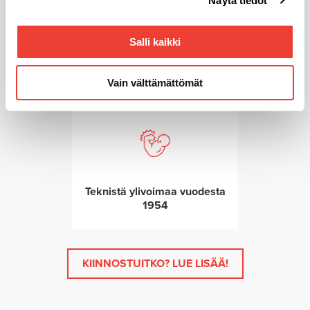
Näytä tiedot
alalaidassa olevasta
Evästeasetukset
linkistä.
Salli kaikki
Huoltopalvelut takaavat
toimintavarmuuden
Vain välttämättömät
Teknistä ylivoimaa vuodesta
1954
KIINNOSTUITKO? LUE LISÄÄ!