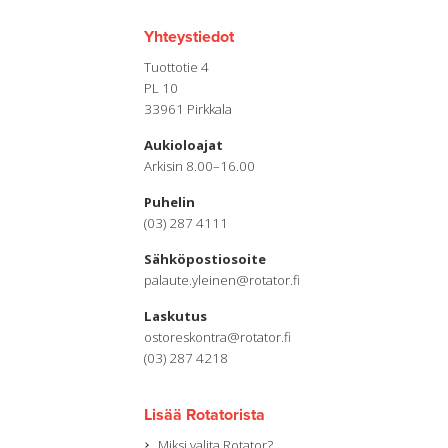
Yhteystiedot
Tuottotie 4
PL 10
33961 Pirkkala
Aukioloajat
Arkisin 8.00–16.00
Puhelin
(03) 287 4111
Sähköpostiosoite
palaute.yleinen@rotator.fi
Laskutus
ostoreskontra@rotator.fi
(03) 287 4218
Lisää Rotatorista
Miksi valita Rotator?