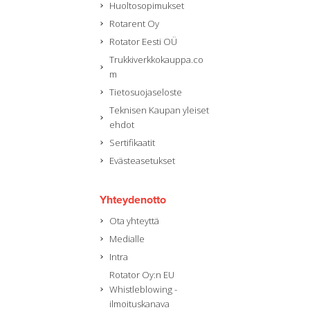
Huoltosopimukset
Rotarent Oy
Rotator Eesti OÜ
Trukkiverkkokauppa.co
m
Tietosuojaseloste
Teknisen Kaupan yleiset
ehdot
Sertifikaatit
Evästeasetukset
Yhteydenotto
Ota yhteyttä
Medialle
Intra
Rotator Oy:n EU
Whistleblowing -
ilmoituskanava