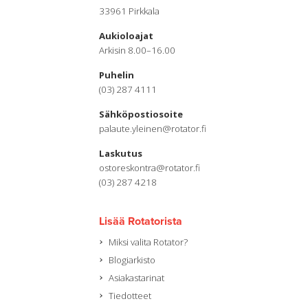
33961 Pirkkala
Aukioloajat
Arkisin 8.00–16.00
Puhelin
(03) 287 4111
Sähköpostiosoite
palaute.yleinen@rotator.fi
Laskutus
ostoreskontra@rotator.fi
(03) 287 4218
Lisää Rotatorista
Miksi valita Rotator?
Blogiarkisto
Asiakastarinat
Tiedotteet