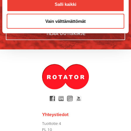
tulevista tapahtumista, kilpailuista ja kampanjoista!
Salli kaikki
Vain välttämättömät
Yhteystiedot
Tuottotie 4
PL 10