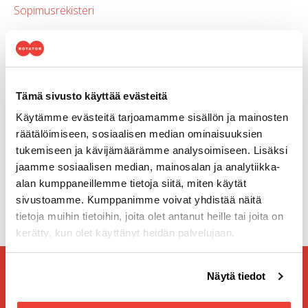
Sopimusrekisteri
Sähköisen viestinnän rekisteri
Verkkovierailurekisteri
Tämä sivusto käyttää evästeitä
AI -järjestelmät (MS 365 Copilot, ChatGPT)
Käytämme evästeitä tarjoamamme sisällön ja mainosten
räätälöimiseen, sosiaalisen median ominaisuuksien
tukemiseen ja kävijämäärämme analysoimiseen. Lisäksi
jaamme sosiaalisen median, mainosalan ja analytiikka-
alan kumppaneillemme tietoja siitä, miten käytät
sivustoamme. Kumppanimme voivat yhdistää näitä
tietoja muihin tietoihin, joita olet antanut heille tai joita on
kerätty, kun olet käyttänyt heidän palvelujaan.
Voit muuttaa evästeasetuksiesi hyväksyntää sivuston
Tilaa Rotatorin uutiskirje
Näytä tiedot
alalaidassa olevasta
Evästeasetukset
linkistä.
Uutiskirjeen tilaajana kuulet ensimmäisten joukossa