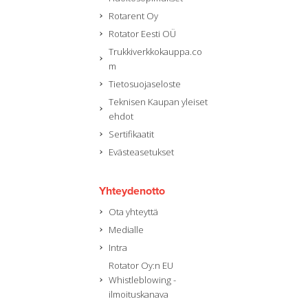
Rotarent Oy
Rotator Eesti OÜ
Trukkiverkkokauppa.co
m
Tietosuojaseloste
Teknisen Kaupan yleiset
ehdot
Sertifikaatit
Evästeasetukset
Yhteydenotto
Ota yhteyttä
Medialle
Intra
Rotator Oy:n EU
Whistleblowing -
ilmoituskanava