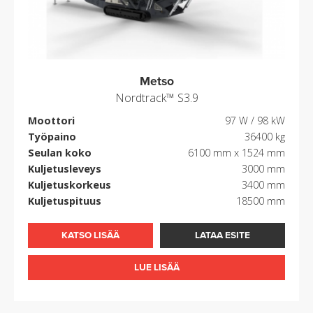
Metso
Nordtrack™ S3.9
Moottori
97 W / 98 kW
Työpaino
36400 kg
Seulan koko
6100 mm x 1524 mm
Kuljetusleveys
3000 mm
Kuljetuskorkeus
3400 mm
Kuljetuspituus
18500 mm
KATSO LISÄÄ
LATAA ESITE
LUE LISÄÄ