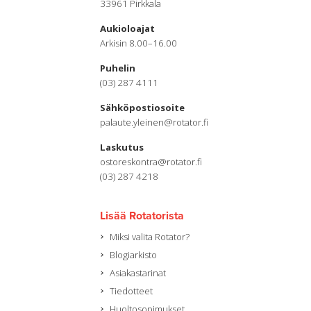
33961 Pirkkala
Aukioloajat
Arkisin 8.00–16.00
Puhelin
(03) 287 4111
Sähköpostiosoite
palaute.yleinen@rotator.fi
Laskutus
ostoreskontra@rotator.fi
(03) 287 4218
Lisää Rotatorista
Miksi valita Rotator?
Blogiarkisto
Asiakastarinat
Tiedotteet
Huoltosopimukset