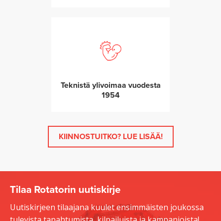
Teknistä ylivoimaa vuodesta
1954
KIINNOSTUITKO? LUE LISÄÄ!
Tilaa Rotatorin uutiskirje
Uutiskirjeen tilaajana kuulet ensimmäisten joukossa
tulevista tapahtumista, kilpailuista ja kampanjoista!