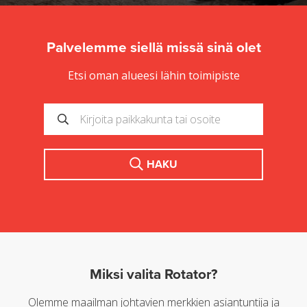
Palvelemme siellä missä sinä olet
Etsi oman alueesi lähin toimipiste
HAKU
Miksi valita Rotator?
Olemme maailman johtavien merkkien asiantuntija ja