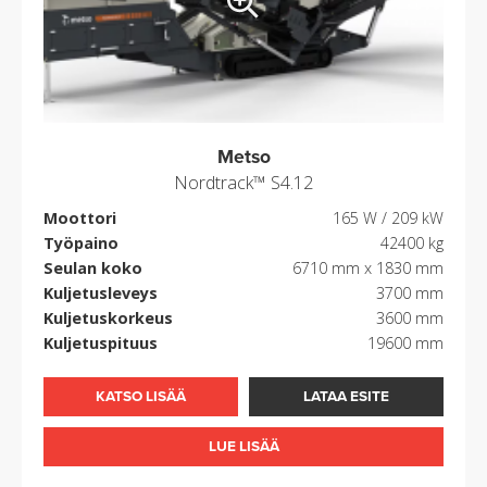
Metso
Nordtrack™ S4.12
Moottori
165 W / 209 kW
Työpaino
42400 kg
Seulan koko
6710 mm x 1830 mm
Kuljetusleveys
3700 mm
Kuljetuskorkeus
3600 mm
Kuljetuspituus
19600 mm
KATSO LISÄÄ
LATAA ESITE
LUE LISÄÄ