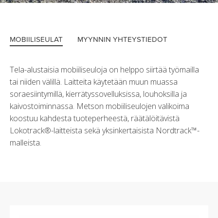
MOBIILISEULAT
MYYNNIN YHTEYSTIEDOT
Tela-alustaisia mobiiliseuloja on helppo siirtää työmailla
tai niiden välillä. Laitteita käytetään muun muassa
soraesiintymillä, kierrätyssovelluksissa, louhoksilla ja
kaivostoiminnassa. Metson mobiiliseulojen valikoima
koostuu kahdesta tuoteperheestä, räätälöitävistä
Lokotrack®-laitteista sekä yksinkertaisista Nordtrack™-
malleista.