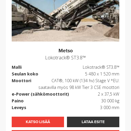
Metso
Lokotrack® ST3.8™
Malli
Lokotrack® ST3.8™
Seulan koko
5 480 x 1 520 mm
Moottori
CAT®, 100 kW (134 hv) Stage V *EU:
saatavilla myös 98 kW Tier 3 CSE moottori
e-Power (sähkömoottorit)
2 x 37,5 kW
Paino
30 000 kg
Leveys
3 000 mm
KATSO LISÄÄ
LATAA ESITE