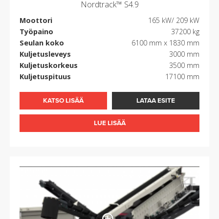
Nordtrack™ S4.9
Moottori
165 kW/ 209 kW
Työpaino
37200 kg
Seulan koko
6100 mm x 1830 mm
Kuljetusleveys
3000 mm
Kuljetuskorkeus
3500 mm
Kuljetuspituus
17100 mm
KATSO LISÄÄ
LATAA ESITE
LUE LISÄÄ