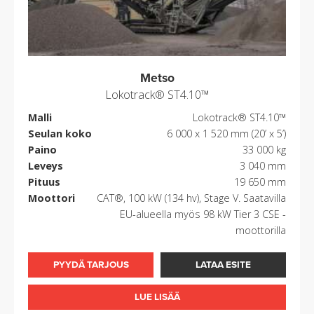
Metso
Lokotrack® ST4.10™
Malli
Lokotrack® ST4.10™
Seulan koko
6 000 x 1 520 mm (20’ x 5’)
Paino
33 000 kg
Leveys
3 040 mm
Pituus
19 650 mm
Moottori
CAT®, 100 kW (134 hv), Stage V. Saatavilla
EU-alueella myös 98 kW Tier 3 CSE -
moottorilla
PYYDÄ TARJOUS
LATAA ESITE
LUE LISÄÄ