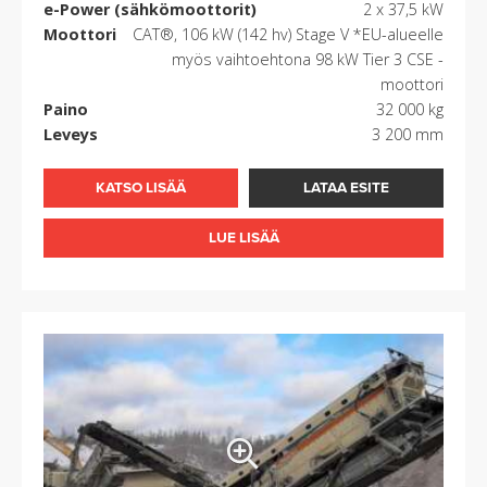
e-Power (sähkömoottorit)
2 x 37,5 kW
Moottori
CAT®, 106 kW (142 hv) Stage V *EU-alueelle
myös vaihtoehtona 98 kW Tier 3 CSE -
moottori
Paino
32 000 kg
Leveys
3 200 mm
KATSO LISÄÄ
LATAA ESITE
LUE LISÄÄ