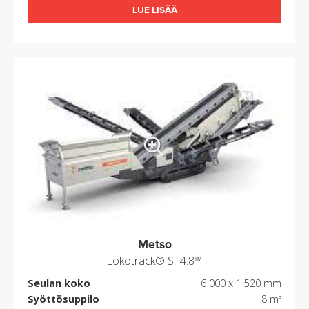
LUE LISÄÄ
Metso
Lokotrack® ST4.8™
Seulan koko
6 000 x 1 520 mm
Syöttösuppilo
8 m³