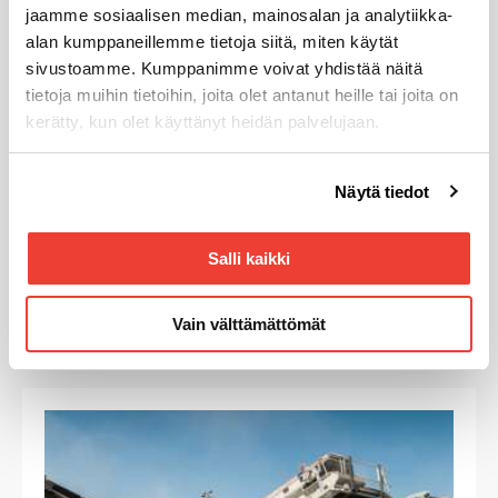
Metso
jaamme sosiaalisen median, mainosalan ja analytiikka-
Lokotrack® ST2.8E™
alan kumppaneillemme tietoja siitä, miten käytät
sivustoamme. Kumppanimme voivat yhdistää näitä
Seulan koko
4 860 x 1 520 mm
tietoja muihin tietoihin, joita olet antanut heille tai joita on
Seulonta-ala
7,4 m²
kerätty, kun olet käyttänyt heidän palvelujaan.
Syöttösuppilo
4,5 m³
e-Power (sähkömoottorit)
2 x 37,5 / 45 kW
Voit muuttaa evästeasetuksiesi hyväksyntää sivuston
Dieselmoottori
CAT®, 100 kW (134 hv) Stage V
Näytä tiedot
alalaidassa olevasta
Evästeasetukset
linkistä.
Paino
26 000–28 000 kg
Salli kaikki
KATSO LISÄÄ
LATAA ESITE
LUE LISÄÄ
Vain välttämättömät