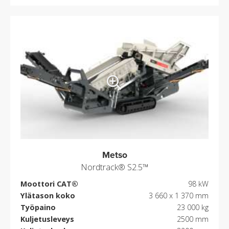
Metso
Nordtrack® S2.5™
Moottori CAT®
98 kW
Ylätason koko
3 660 x 1 370 mm
Työpaino
23 000 kg
Kuljetusleveys
2500 mm