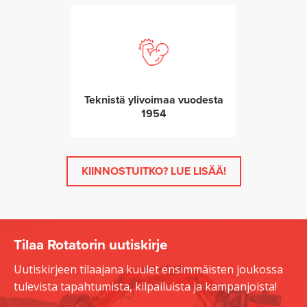
Teknistä ylivoimaa vuodesta
1954
KIINNOSTUITKO? LUE LISÄÄ!
Tilaa Rotatorin uutiskirje
Uutiskirjeen tilaajana kuulet ensimmäisten joukossa
tulevista tapahtumista, kilpailuista ja kampanjoista!