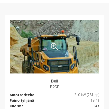
Bell
B25E
Moottoriteho
210 kW (281 hp)
Paino tyhjänä
19,7 t
Kuorma
24 t