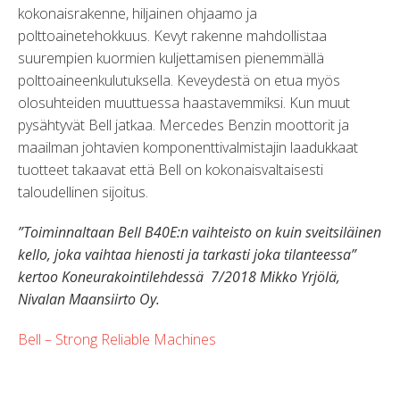
kokonaisrakenne, hiljainen ohjaamo ja
polttoainetehokkuus. Kevyt rakenne mahdollistaa
suurempien kuormien kuljettamisen pienemmällä
polttoaineenkulutuksella. Keveydestä on etua myös
olosuhteiden muuttuessa haastavemmiksi. Kun muut
pysähtyvät Bell jatkaa. Mercedes Benzin moottorit ja
maailman johtavien komponenttivalmistajin laadukkaat
tuotteet takaavat että Bell on kokonaisvaltaisesti
taloudellinen sijoitus.
”Toiminnaltaan Bell B40E:n vaihteisto on kuin sveitsiläinen
kello, joka vaihtaa hienosti ja tarkasti joka tilanteessa”
kertoo Koneurakointilehdessä 7/2018 Mikko Yrjölä,
Nivalan Maansiirto Oy.
Bell – Strong Reliable Machines