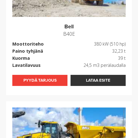
Bell
B40E
Moottoriteho
380 kW (510 hp)
Paino tyhjänä
32,23 t
Kuorma
39 t
Lavatilavuus
24,5 m3 perälaudalla
PYYDÄ TARJOUS
LATAA ESITE