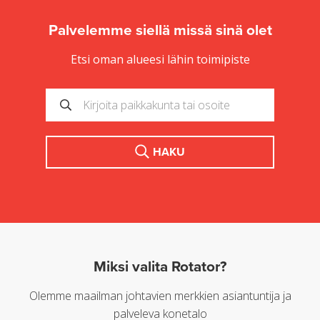
Palvelemme siellä missä sinä olet
Etsi oman alueesi lähin toimipiste
HAKU
Miksi valita Rotator?
Olemme maailman johtavien merkkien asiantuntija ja
palveleva konetalo