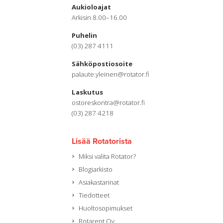
Aukioloajat
Arkisin 8.00–16.00
Puhelin
(03) 287 4111
Sähköpostiosoite
palaute.yleinen@rotator.fi
Laskutus
ostoreskontra@rotator.fi
(03) 287 4218
Lisää Rotatorista
Miksi valita Rotator?
Blogiarkisto
Asiakastarinat
Tiedotteet
Huoltosopimukset
Rotarent Oy