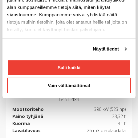
Bell
alan kumppaneillemme tietoja siitä, miten käytät
B30E 4x4
sivustoamme. Kumppanimme voivat yhdistää näitä
tietoja muihin tietoihin, joita olet antanut heille tai joita on
Moottoriteho
260 kW (348 hp)
kerätty, kun olet käyttänyt heidän palvelujaan.
Paino tyhjänä
21,52 t
Kuorma
28 t
Voit muuttaa evästeasetuksiesi hyväksyntää sivuston
Lavatilavuus
21 m3
Näytä tiedot
alalaidassa olevasta
Evästeasetukset
linkistä.
PYYDÄ TARJOUS
LATAA ESITE
Salli kaikki
Vain välttämättömät
Bell
B45E 4x4
Moottoriteho
390 kW (523 hp)
Paino tyhjänä
33,32 t
Kuorma
41 t
Lavatilavuus
26 m3 perälaudalla