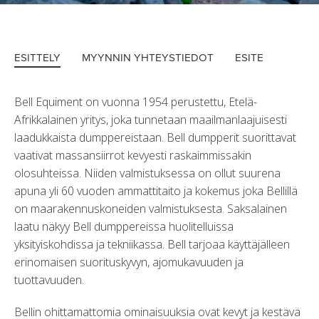
ESITTELY
MYYNNIN YHTEYSTIEDOT
ESITE
Bell Equiment on vuonna 1954 perustettu, Etelä-
Afrikkalainen yritys, joka tunnetaan maailmanlaajuisesti
laadukkaista dumppereistaan. Bell dumpperit suorittavat
vaativat massansiirrot kevyesti raskaimmissakin
olosuhteissa. Niiden valmistuksessa on ollut suurena
apuna yli 60 vuoden ammattitaito ja kokemus joka Bellillä
on maarakennuskoneiden valmistuksesta. Saksalainen
laatu näkyy Bell dumppereissa huolitelluissa
yksityiskohdissa ja tekniikassa. Bell tarjoaa käyttäjälleen
erinomaisen suorituskyvyn, ajomukavuuden ja
tuottavuuden.
Bellin ohittamattomia ominaisuuksia ovat kevyt ja kestävä