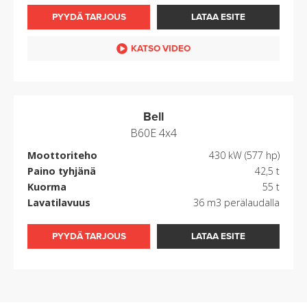
PYYDÄ TARJOUS
LATAA ESITE
KATSO VIDEO
Bell
B60E 4x4
Moottoriteho
430 kW (577 hp)
Paino tyhjänä
42,5 t
Kuorma
55 t
Lavatilavuus
36 m3 perälaudalla
PYYDÄ TARJOUS
LATAA ESITE