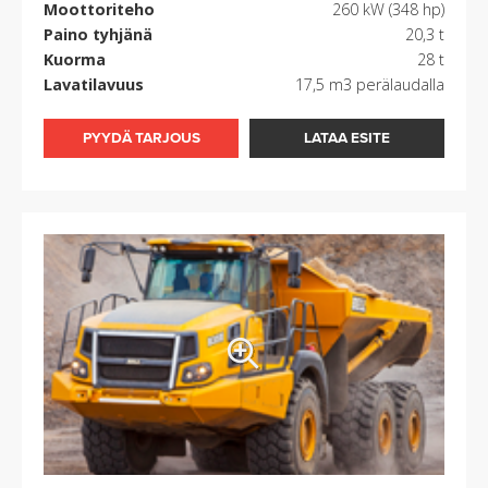
Moottoriteho
260 kW (348 hp)
Paino tyhjänä
20,3 t
Kuorma
28 t
Lavatilavuus
17,5 m3 perälaudalla
PYYDÄ TARJOUS
LATAA ESITE