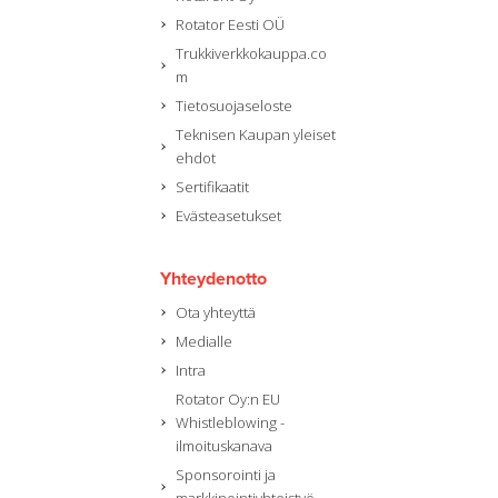
Rotator Eesti OÜ
Trukkiverkkokauppa.co
m
Tietosuojaseloste
Teknisen Kaupan yleiset
ehdot
Sertifikaatit
Evästeasetukset
Yhteydenotto
Ota yhteyttä
Medialle
Intra
Rotator Oy:n EU
Whistleblowing -
ilmoituskanava
Sponsorointi ja
markkinointiyhteistyö