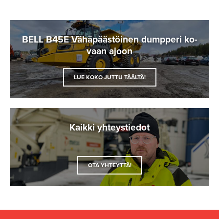
BELL B45E Vä­hä­pääs­töi­nen dump­pe­ri ko­
vaan ajoon
LUE KOKO JUTTU TÄÄLTÄ!
Kaik­ki yh­teys­tie­dot
OTA YHTEYTTÄ!