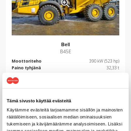
Bell
B45E
Moottoriteho
390 kW (523 hp)
Paino tyhjänä
32,33 t
Kuorma
41 t
Lavatilavuus
26 m3 perälaudalla
PYYDÄ TARJOUS
LATAA ESITE
Tämä sivusto käyttää evästeitä
LUE LISÄÄ
Käytämme evästeitä tarjoamamme sisällön ja mainosten
räätälöimiseen, sosiaalisen median ominaisuuksien
tukemiseen ja kävijämäärämme analysoimiseen. Lisäksi
jaamme sosiaalisen median, mainosalan ja analytiikka-