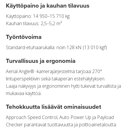
Käyttöpaino ja kauhan tilavuus
Käyttöpaino: 14 950–15 710 kg
Kauhan tilavuus: 2,5–5,2 m³
Työntövoima
Standard-etuhaarukalla: noin 128 kN (13 010 kgf)
Turvallisuus ja ergonomia
Aerial Angle® -kamerajärjestelmä tarjoaa 270°
lintuperspektiivin sekä takaperän estehälytyksen.
Laaja näkyvyys ja ergonominen hytti tukevat turvallista ja
mukavaa käyttöä.
Tehokkuutta lisäävät ominaisuudet
Approach Speed Control, Auto Power Up ja Payload
Checker parantavat tuottavuutta ja polttoainetaloutta.