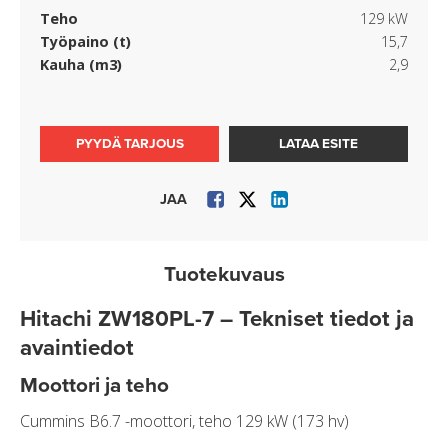
Teho
129 kW
Työpaino (t)
15,7
Kauha (m3)
2,9
PYYDÄ TARJOUS
LATAA ESITE
JAA
Tuotekuvaus
Hitachi ZW180PL-7 – Tekniset tiedot ja
avaintiedot
Moottori ja teho
Cummins B6.7 -moottori, teho 129 kW (173 hv)