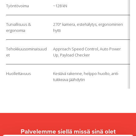
Työntövoima
~128 kN
Turvallisuus &
270° kamera, estehälytys, ergonominen
ergonomia
hytti
Tehokkuusominaisuud
Approach Speed Control, Auto Power
et
Up, Payload Checker
Huollettavuus
Kestävä rakenne, helppo huolto, anti-
tukkeava jäähdytin
Palvelemme siellä missä sinä olet