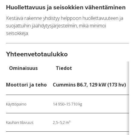
Huollettavuus ja seisokkien vähentäminen
Kestävä rakenne yhdistyy helppoon huollettavuuteen ja
suojattuihin jäähdytysjärjestelmiin, mikä minimoi
seisokkeja.
Yhteenvetotaulukko
Ominaisuus
Tiedot
Moottori ja teho
Cummins B6.7, 129 kW (173 hv)
Käyttöpaino
14 950–15 710 kg
Kauhan tilavuus
2,5–5,2 m³