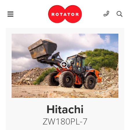
Hyppää sisältöön
Hitachi
ZW180PL-7