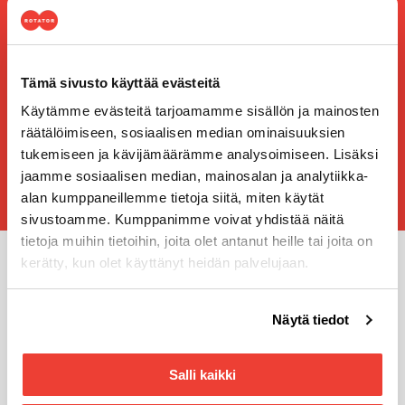
Etsi oman alueesi lähin toimipiste
Tämä sivusto käyttää evästeitä
Käytämme evästeitä tarjoamamme sisällön ja mainosten
räätälöimiseen, sosiaalisen median ominaisuuksien
HAKU
tukemiseen ja kävijämäärämme analysoimiseen. Lisäksi
jaamme sosiaalisen median, mainosalan ja analytiikka-
alan kumppaneillemme tietoja siitä, miten käytät
sivustoamme. Kumppanimme voivat yhdistää näitä
tietoja muihin tietoihin, joita olet antanut heille tai joita on
kerätty, kun olet käyttänyt heidän palvelujaan.
Miksi valita Rotator?
Voit muuttaa evästeasetuksiesi hyväksyntää sivuston
Näytä tiedot
Olemme maailman johtavien merkkien asiantuntija ja
alalaidassa olevasta
Evästeasetukset
linkistä.
palveleva konetalo
Salli kaikki