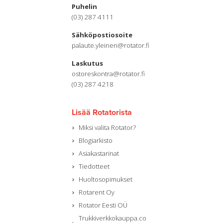
Puhelin
(03) 287 4111
Sähköpostiosoite
palaute.yleinen@rotator.fi
Laskutus
ostoreskontra@rotator.fi
(03) 287 4218
Lisää Rotatorista
Miksi valita Rotator?
Blogiarkisto
Asiakastarinat
Tiedotteet
Huoltosopimukset
Rotarent Oy
Rotator Eesti OÜ
Trukkiverkkokauppa.co