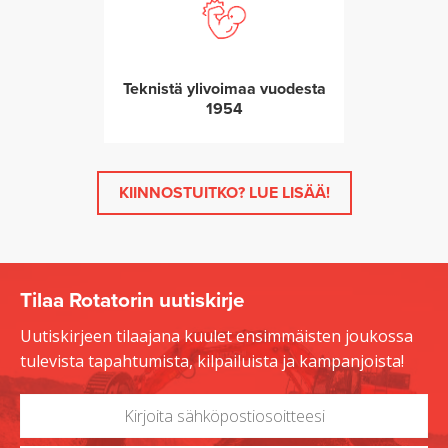
Teknistä ylivoimaa vuodesta
1954
KIINNOSTUITKO? LUE LISÄÄ!
Tilaa Rotatorin uutiskirje
Uutiskirjeen tilaajana kuulet ensimmäisten joukossa
tulevista tapahtumista, kilpailuista ja kampanjoista!