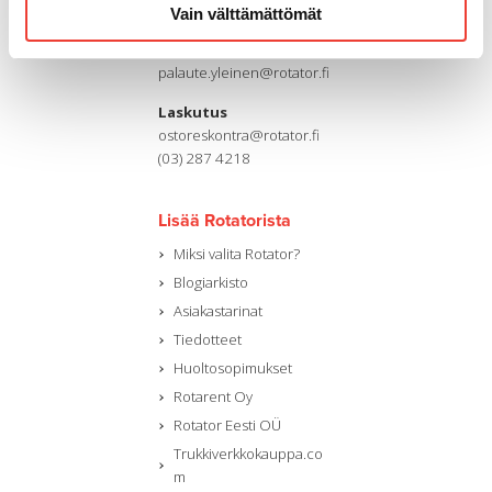
(03) 287 4111
Vain välttämättömät
Sähköpostiosoite
palaute.yleinen@rotator.fi
Laskutus
ostoreskontra@rotator.fi
(03) 287 4218
Lisää Rotatorista
Miksi valita Rotator?
Blogiarkisto
Asiakastarinat
Tiedotteet
Huoltosopimukset
Rotarent Oy
Rotator Eesti OÜ
Trukkiverkkokauppa.co
m