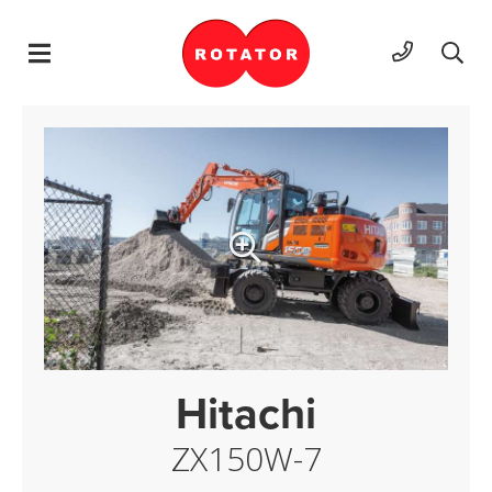
Hyppää sisältöön
Hitachi
ZX150W-7