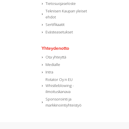
Tietosuojaseloste
Teknisen Kaupan yleiset
ehdot
Sertifikaatit
Evästeasetukset
Yhteydenotto
Ota yhteyttä
Medialle
Intra
Rotator Oy:n EU
Whistleblowing -
ilmoituskanava
Sponsorointi ja
markkinointiyhteistyö