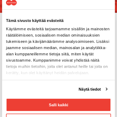
Tämä sivusto käyttää evästeitä
Käytämme evästeitä tarjoamamme sisällön ja mainosten
räätälöimiseen, sosiaalisen median ominaisuuksien
tukemiseen ja kävijämäärämme analysoimiseen. Lisäksi
jaamme sosiaalisen median, mainosalan ja analytiikka-
alan kumppaneillemme tietoja siitä, miten käytät
sivustoamme. Kumppanimme voivat yhdistää näitä
tietoja muihin tietoihin, joita olet antanut heille tai joita on
Yhteystiedot
kerätty, kun olet käyttänyt heidän palvelujaan.
Tuottotie 4
PL 10
Voit muuttaa evästeasetuksiesi hyväksyntää sivuston
Näytä tiedot
33961 Pirkkala
alalaidassa olevasta
Evästeasetukset
linkistä.
Aukioloajat
Arkisin 8.00–16.00
Salli kaikki
Puhelin