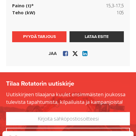
Paino (t)*
15,3-17,5
Teho (kW)
105
PYYDÄ TARJOUS
LATAA ESITE
JAA
Tilaa Rotatorin uutiskirje
Uutiskirjeen tilaajana kuulet ensimmäisten joukossa
tulevista tapahtumista, kilpailuista ja kampanjoista!