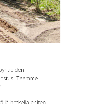
koyhtiöiden
jalostus. Teemme
”
ällä hetkellä eniten.