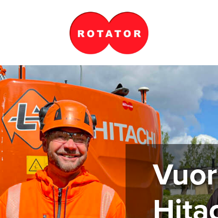
Vuo­r
Hi­tac