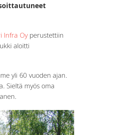
soittautuneet
 Infra Oy
perustettiin
ki aloitti
me yli 60 vuoden ajan.
lla. Sieltä myös oma
manen.