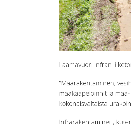
Laamavuori Infran liiketo
”Maarakentaminen, vesihuo
maakaapeloinnit ja maa- 
kokonaisvaltaista urakoin
Infrarakentaminen, kuten k