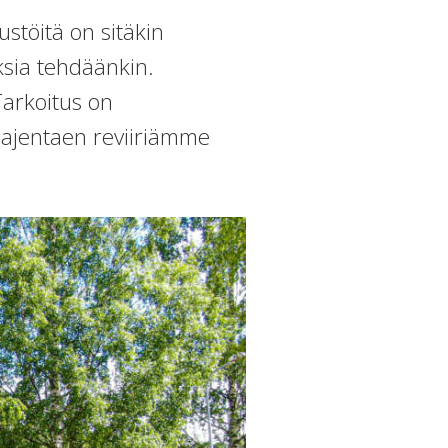
stöitä on sitäkin
sia tehdäänkin.
Tarkoitus on
aajentaen reviiriämme