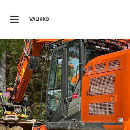
VALIKKO
Hyppää sisältöön