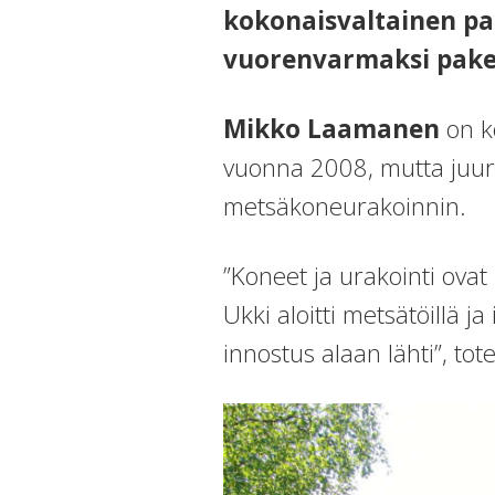
kokonaisvaltainen pa
vuorenvarmaksi paket
Mikko Laamanen
on k
vuonna 2008, mutta juuret
metsäkoneurakoinnin.
”Koneet ja urakointi ov
Ukki aloitti metsätöillä j
innostus alaan lähti”, to