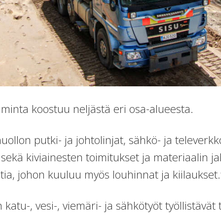
iminta koostuu neljästä eri osa-alueesta.
llon putki- ja johtolinjat, sähkö- ja televerk
sekä kiviainesten toimitukset ja materiaalin 
tia, johon kuuluu myös louhinnat ja kiilaukset.
atu-, vesi-, viemäri- ja sähkötyöt työllistävät t