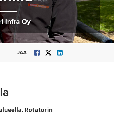
 Infra Oy
JAA
la
lueella. Rotatorin