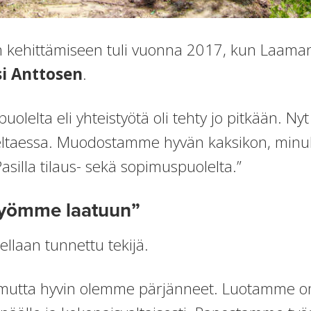
an kehittämiseen tuli vuonna 2017, kun Laama
i Anttosen
.
japuolelta eli yhteistyötä oli tehty jo pitkään. 
eltaessa. Muodostamme hyvän kaksikon, minu
asilla tilaus- sekä sopimuspuolelta.”
yömme laatuun”
llaan tunnettu tekijä.
a, mutta hyvin olemme pärjänneet. Luotamme 