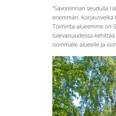
”Savonlinnan seudulla ra
enemmän. Korjausvelka t
Toiminta-alueemme on Sav
tulevaisuudessa kehittä
isommalle alueelle ja is