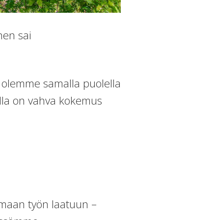
nen sai
Nyt olemme samalla puolella
lla on vahva kokemus
omaan työn laatuun –