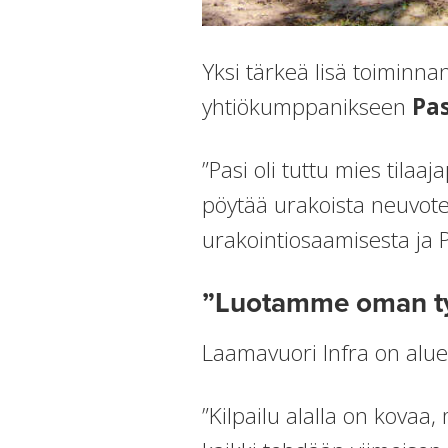
Yksi tärkeä lisä toiminn
yhtiökumppanikseen
Pas
”Pasi oli tuttu mies tilaa
pöytää urakoista neuvot
urakointiosaamisesta ja P
”Luotamme oman t
Laamavuori Infra on aluee
”Kilpailu alalla on kova