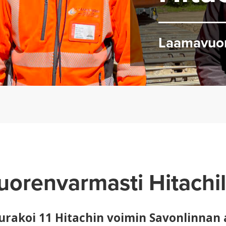
Laamavuori
uorenvarmasti Hitachil
rakoi 11 Hitachin voimin Savonlinnan a