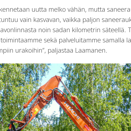
kennetaan uutta melko vähän, mutta saneerau
untuu vain kasvavan, vaikka paljon saneerauk
onlinnasta noin sadan kilometrin säteellä. 
ä toimintaamme sekä palveluitamme samalla l
ompiin urakoihin”, paljastaa Laamanen.