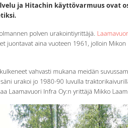
lvelu ja Hitachin käyttövarmuus ovat o
iksi.
olmannen polven urakointiyrittäjä.
Laamavuori
 juontavat aina vuoteen 1961, jolloin Mikon uk
at kulkeneet vahvasti mukana meidän suvussam
a isäni urakoi jo 1980-90 luvulla traktorikaivuri
teaa Laamavuori Infra Oy:n yrittäjä Mikko Laa