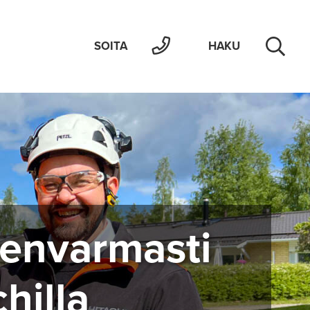
SOITA
HAKU
en­var­mas­ti
­hil­la