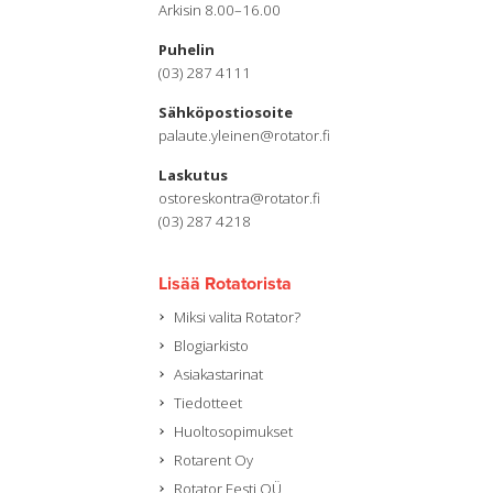
Arkisin 8.00–16.00
Puhelin
(03) 287 4111
Sähköpostiosoite
palaute.yleinen@rotator.fi
Laskutus
ostoreskontra@rotator.fi
(03) 287 4218
Lisää Rotatorista
Miksi valita Rotator?
Blogiarkisto
Asiakastarinat
Tiedotteet
Huoltosopimukset
Rotarent Oy
Rotator Eesti OÜ