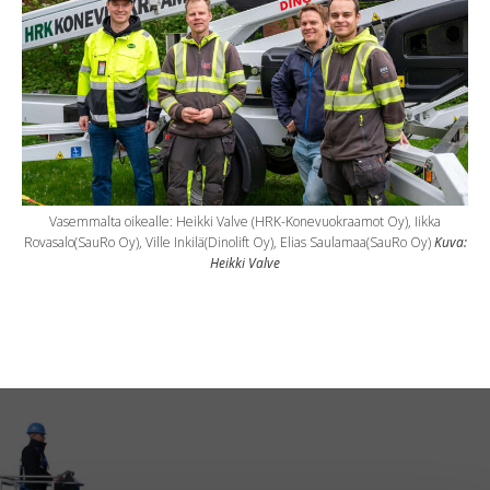
Vasemmalta oikealle: Heikki Valve (HRK-Konevuokraamot Oy), Iikka
Rovasalo(SauRo Oy), Ville Inkilä(Dinolift Oy), Elias Saulamaa(SauRo Oy)
Kuva:
Heikki Valve