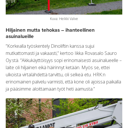
Kuva: Heikki Valve
Hiljainen mutta tehokas – ihanteellinen
asuinalueille
”Korkealla työskentely Dinoliftin kanssa sujui
mutkattomasti ja vakaasti,” kertoo Iikka Rovasalo Sauro
Oy:stä. ”Akkukäyttöisyys sopi erinomaisesti asuinalueelle –
laite oli hiljainen eikä häirinnyt ketään. Myös se, ettei
ulkoista virtalähdettä tarvittu, oli selkeä etu. HRK:n
erinomainen palvelu varmisti, että kone oli ajoissa paikalla
ja pääsimme aloittamaan työt heti aamusta.”