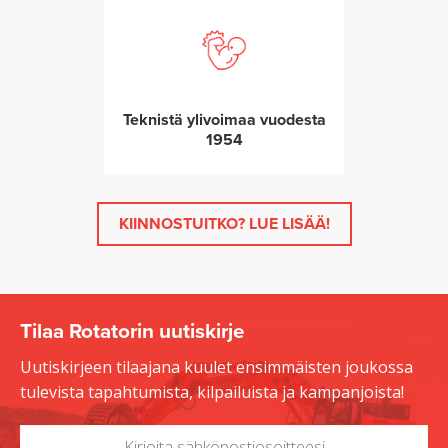
Teknistä ylivoimaa vuodesta
1954
KIINNOSTUITKO? LUE LISÄÄ!
Tilaa Rotatorin uutiskirje
Uutiskirjeen tilaajana kuulet ensimmäisten joukossa
tulevista tapahtumista, kilpailuista ja kampanjoista!