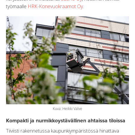
työmaalle
HRK-Konevuokraamot Oy
.
Kuva: Heikki Valve
Kompakti ja nurmikkoystävällinen ahtaissa tiloissa
Tiiviisti rakennetussa kaupunkiympäristössä hinattava