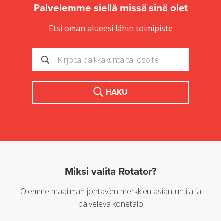
Palvelemme siellä missä sinä olet
Etsi oman alueesi lähin toimipiste
HAKU
Miksi valita Rotator?
Olemme maailman johtavien merkkien asiantuntija ja
palveleva konetalo