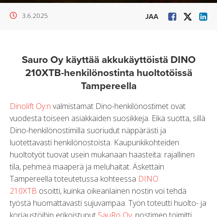
3.6.2025
JAA
Sauro Oy käyttää akkukäyttöistä DINO
210XTB-henkilönostinta huoltotöissä
Tampereella
Dinolift Oy:n
valmistamat Dino-henkilönostimet ovat
vuodesta toiseen asiakkaiden suosikkeja. Eikä suotta, sillä
Dino-henkilönostimilla suoriudut näppärästi ja
luotettavasti henkilönostoista. Kaupunkikohteiden
huoltotyöt tuovat usein mukanaan haasteita: rajallinen
tila, pehmeä maaperä ja meluhaitat. Äskettäin
Tampereella toteutetussa kohteessa
DINO
210XTB
osoitti, kuinka oikeanlainen nostin voi tehdä
työstä huomattavasti sujuvampaa. Työn toteutti huolto- ja
korjaustöihin erikoistunut
SauRo Oy
, nostimen toimitti