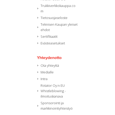
Trukkiverkkokauppa.co
m
Tietosuojaseloste
Teknisen Kaupan yleiset
ehdot
Sertifikaatit
Evästeasetukset
Yhteydenotto
Ota yhteyttä
Medialle
Intra
Rotator Oy:n EU
Whistleblowing -
ilmoituskanava
Sponsorointi ja
markkinointiyhteistyö