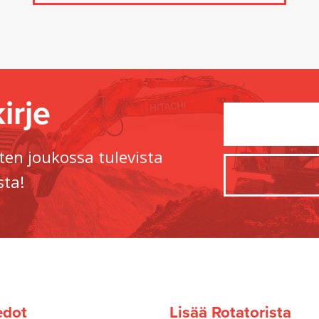
irje
ten joukossa tulevista
sta!
edot
Lisää Rotatorista