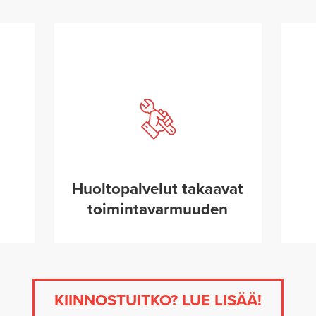
Huoltopalvelut takaavat
toimintavarmuuden
KIINNOSTUITKO? LUE LISÄÄ!