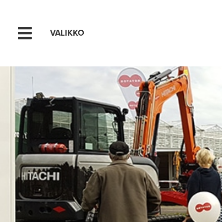
VALIKKO
Hyppää sisältöön