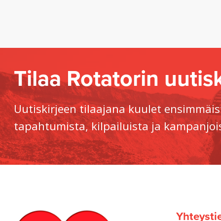
Tilaa Rotatorin uutisk
Uutiskirjeen tilaajana kuulet ensimmäis
tapahtumista, kilpailuista ja kampanjoi
Yhteysti