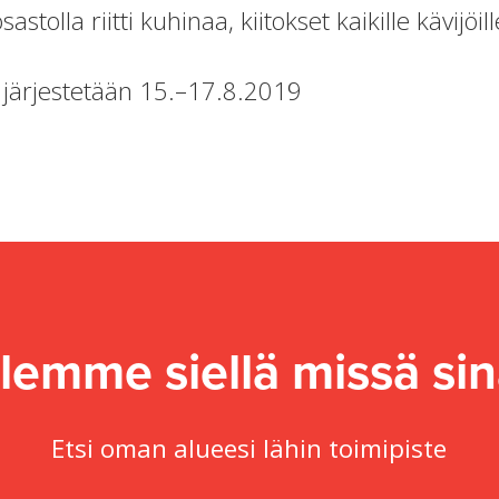
stolla riitti kuhinaa, kiitokset kaikille kävijöill
järjestetään 15.–17.8.2019
lemme siellä missä sin
Etsi oman alueesi lähin toimipiste