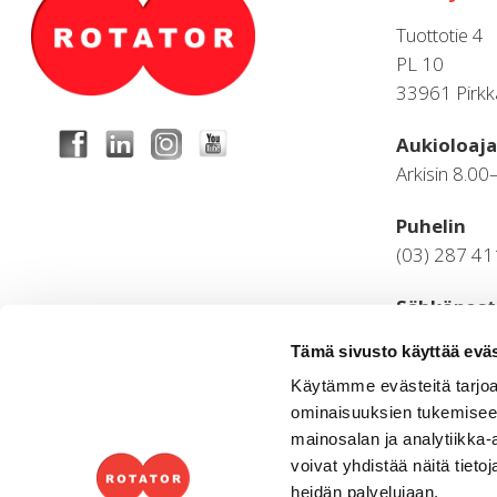
Tuottotie 4
PL 10
33961 Pirkk
Aukioloaja
Arkisin 8.00
Puhelin
(03) 287 4
Sähköpost
palaute.ylei
Tämä sivusto käyttää eväs
Laskutus
Käytämme evästeitä tarjoa
ominaisuuksien tukemisee
ostoreskontr
mainosalan ja analytiikka
(03) 287 4
voivat yhdistää näitä tietoja
heidän palvelujaan.