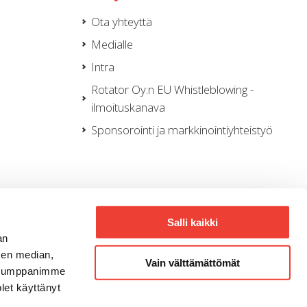
Ota yhteyttä
Medialle
Intra
Rotator Oy:n EU Whistleblowing -
ilmoituskanava
Sponsorointi ja markkinointiyhteistyö
Salli kaikki
hdot
an
sen median,
Vain välttämättömät
. Kumppanimme
olet käyttänyt