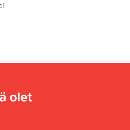
e!
ä olet