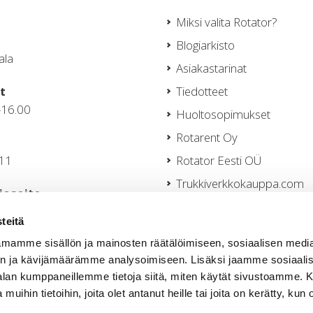
Miksi valita Rotator?
Blogiarkisto
ala
Asiakastarinat
t
Tiedotteet
–16.00
Huoltosopimukset
Rotarent Oy
111
Rotator Eesti OÜ
Trukkiverkkokauppa.com
iosoite
Tietosuojaseloste
nen@rotator.fi
teitä
Teknisen Kaupan yleiset e
mamme sisällön ja mainosten räätälöimiseen, sosiaalisen medi
Sertifikaatit
n ja kävijämäärämme analysoimiseen. Lisäksi jaamme sosiaali
a@rotator.fi
Evästeasetukset
-alan kumppaneillemme tietoja siitä, miten käytät sivustoamme
218
 muihin tietoihin, joita olet antanut heille tai joita on kerätty, kun 