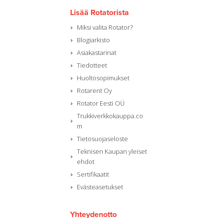
Lisää Rotatorista
Miksi valita Rotator?
Blogiarkisto
Asiakastarinat
Tiedotteet
Huoltosopimukset
Rotarent Oy
Rotator Eesti OÜ
Trukkiverkkokauppa.co
m
Tietosuojaseloste
Teknisen Kaupan yleiset
ehdot
Sertifikaatit
Evästeasetukset
Yhteydenotto