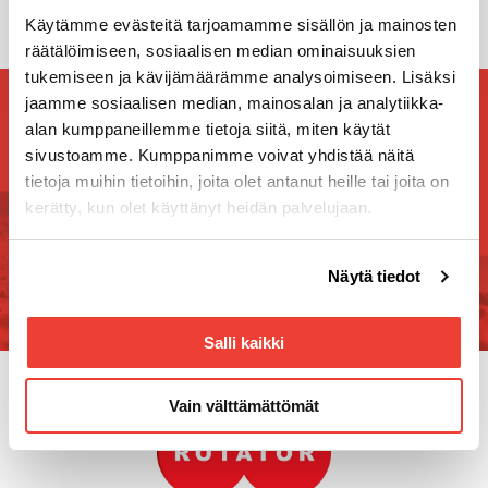
Käytämme evästeitä tarjoamamme sisällön ja mainosten
räätälöimiseen, sosiaalisen median ominaisuuksien
tukemiseen ja kävijämäärämme analysoimiseen. Lisäksi
jaamme sosiaalisen median, mainosalan ja analytiikka-
Tilaa Rotatorin uutiskirje
alan kumppaneillemme tietoja siitä, miten käytät
Uutiskirjeen tilaajana kuulet ensimmäisten joukossa
sivustoamme. Kumppanimme voivat yhdistää näitä
tulevista tapahtumista, kilpailuista ja kampanjoista!
tietoja muihin tietoihin, joita olet antanut heille tai joita on
kerätty, kun olet käyttänyt heidän palvelujaan.
Voit muuttaa evästeasetuksiesi hyväksyntää sivuston
Näytä tiedot
alalaidassa olevasta
Evästeasetukset
linkistä.
Salli kaikki
Vain välttämättömät