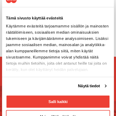
Teknistä ylivoimaa vuodesta
1954
Tämä sivusto käyttää evästeitä
Käytämme evästeitä tarjoamamme sisällön ja mainosten
räätälöimiseen, sosiaalisen median ominaisuuksien
KIINNOSTUITKO? LUE LISÄÄ!
tukemiseen ja kävijämäärämme analysoimiseen. Lisäksi
jaamme sosiaalisen median, mainosalan ja analytiikka-
alan kumppaneillemme tietoja siitä, miten käytät
sivustoamme. Kumppanimme voivat yhdistää näitä
tietoja muihin tietoihin, joita olet antanut heille tai joita on
Tilaa Rotatorin uutiskirje
kerätty, kun olet käyttänyt heidän palvelujaan.
Uutiskirjeen tilaajana kuulet ensimmäisten joukossa
tulevista tapahtumista, kilpailuista ja kampanjoista!
Voit muuttaa evästeasetuksiesi hyväksyntää sivuston
Näytä tiedot
alalaidassa olevasta
Evästeasetukset
linkistä.
Salli kaikki