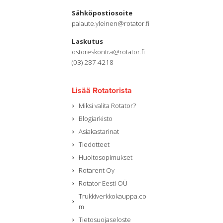
Sähköpostiosoite
palaute.yleinen@rotator.fi
Laskutus
ostoreskontra@rotator.fi
(03) 287 4218
Lisää Rotatorista
Miksi valita Rotator?
Blogiarkisto
Asiakastarinat
Tiedotteet
Huoltosopimukset
Rotarent Oy
Rotator Eesti OÜ
Trukkiverkkokauppa.co
m
Tietosuojaseloste