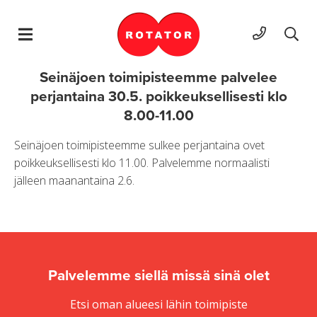
Hyppää sisältöön
Seinäjoen toimipisteemme palvelee
perjantaina 30.5. poikkeuksellisesti klo
8.00-11.00
Seinäjoen toimipisteemme sulkee perjantaina ovet
poikkeuksellisesti klo 11.00. Palvelemme normaalisti
jälleen maanantaina 2.6.
Palvelemme siellä missä sinä olet
Etsi oman alueesi lähin toimipiste