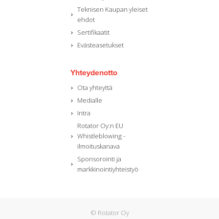
Teknisen Kaupan yleiset
ehdot
Sertifikaatit
Evästeasetukset
Yhteydenotto
Ota yhteyttä
Medialle
Intra
Rotator Oy:n EU
Whistleblowing -
ilmoituskanava
Sponsorointi ja
markkinointiyhteistyö
© Rotator Oy