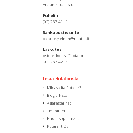
Arkisin 8.00–16.00
Puhelin
(03) 287 4111
Sähköpostiosoite
palaute.yleinen@rotator.fi
Laskutus
ostoreskontra@rotator.fi
(03) 287 4218
Lisää Rotatorista
Miksi valita Rotator?
Blogiarkisto
Asiakastarinat
Tiedotteet
Huoltosopimukset
Rotarent Oy