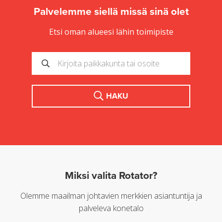
Palvelemme siellä missä sinä olet
Etsi oman alueesi lähin toimipiste
HAKU
Miksi valita Rotator?
Olemme maailman johtavien merkkien asiantuntija ja
palveleva konetalo