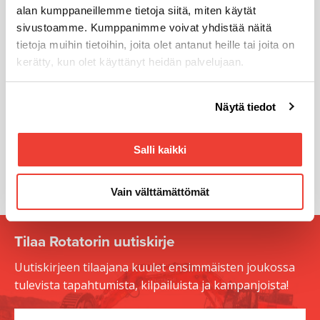
alan kumppaneillemme tietoja siitä, miten käytät
sivustoamme. Kumppanimme voivat yhdistää näitä
tietoja muihin tietoihin, joita olet antanut heille tai joita on
kerätty, kun olet käyttänyt heidän palvelujaan.
Teknistä ylivoimaa vuodesta
Voit muuttaa evästeasetuksiesi hyväksyntää sivuston
1954
Näytä tiedot
alalaidassa olevasta
Evästeasetukset
linkistä.
Salli kaikki
KIINNOSTUITKO? LUE LISÄÄ!
Vain välttämättömät
Tilaa Rotatorin uutiskirje
Uutiskirjeen tilaajana kuulet ensimmäisten joukossa
tulevista tapahtumista, kilpailuista ja kampanjoista!