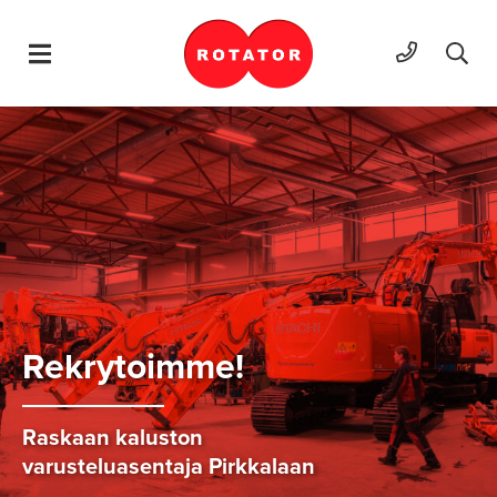
Hyppää sisältöön
Rek­ry­toim­me!
Raskaan kaluston
varusteluasentaja Pirkkalaan