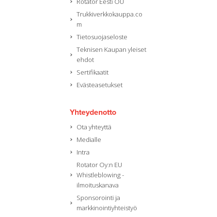
Rotator Eesti OÜ
Trukkiverkkokauppa.co
m
Tietosuojaseloste
Teknisen Kaupan yleiset
ehdot
Sertifikaatit
Evästeasetukset
Yhteydenotto
Ota yhteyttä
Medialle
Intra
Rotator Oy:n EU
Whistleblowing -
ilmoituskanava
Sponsorointi ja
markkinointiyhteistyö