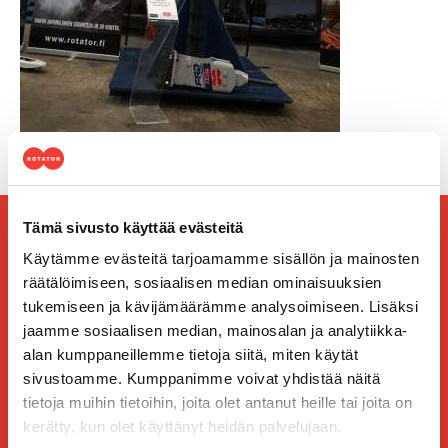
Tämä sivusto käyttää evästeitä
Palvelemme siellä missä sinä olet
Käytämme evästeitä tarjoamamme sisällön ja mainosten
räätälöimiseen, sosiaalisen median ominaisuuksien
Etsi oman alueesi lähin toimipiste
tukemiseen ja kävijämäärämme analysoimiseen. Lisäksi
jaamme sosiaalisen median, mainosalan ja analytiikka-
alan kumppaneillemme tietoja siitä, miten käytät
sivustoamme. Kumppanimme voivat yhdistää näitä
tietoja muihin tietoihin, joita olet antanut heille tai joita on
HAKU
kerätty, kun olet käyttänyt heidän palvelujaan.