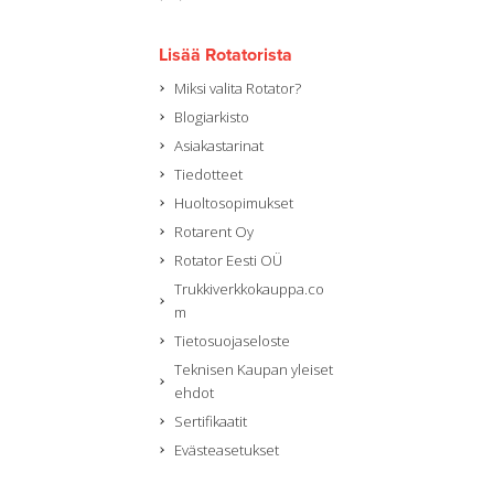
Lisää Rotatorista
Miksi valita Rotator?
Blogiarkisto
Asiakastarinat
Tiedotteet
Huoltosopimukset
Rotarent Oy
Rotator Eesti OÜ
Trukkiverkkokauppa.co
m
Tietosuojaseloste
Teknisen Kaupan yleiset
ehdot
Sertifikaatit
Evästeasetukset