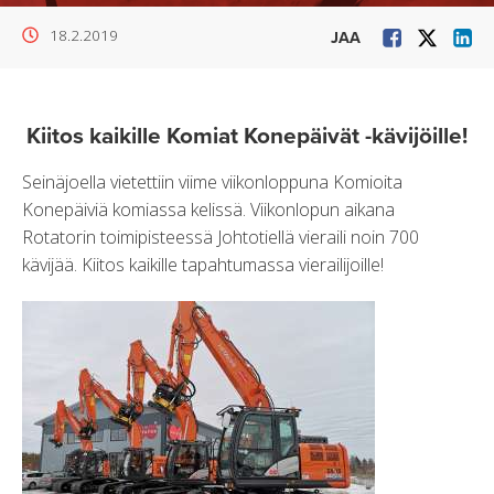
18.2.2019
JAA
Kiitos kaikille Komiat Konepäivät -kävijöille!
Seinäjoella vietettiin viime viikonloppuna Komioita
Konepäiviä komiassa kelissä. Viikonlopun aikana
Rotatorin toimipisteessä Johtotiellä vieraili noin 700
kävijää. Kiitos kaikille tapahtumassa vierailijoille!