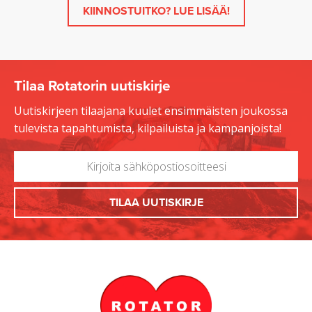
KIINNOSTUITKO? LUE LISÄÄ!
Tilaa Rotatorin uutiskirje
Uutiskirjeen tilaajana kuulet ensimmäisten joukossa
tulevista tapahtumista, kilpailuista ja kampanjoista!