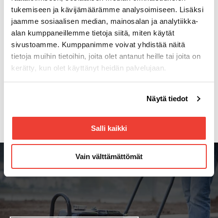
1967.
tukemiseen ja kävijämäärämme analysoimiseen. Lisäksi
jaamme sosiaalisen median, mainosalan ja analytiikka-
alan kumppaneillemme tietoja siitä, miten käytät
sivustoamme. Kumppanimme voivat yhdistää näitä
Lisätiedot:
tietoja muihin tietoihin, joita olet antanut heille tai joita on
kerätty, kun olet käyttänyt heidän palvelujaan.
Teemu Tourunen, tuotepäällikkö maanrakennuskoneet,
puh 050 9112 226,
teemu.tourunen@rotator.fi
Voit muuttaa evästeasetuksiesi hyväksyntää sivuston
Näytä tiedot
alalaidassa olevasta
Evästeasetukset
linkistä.
Janne Salomäki, markkinointijohtaja, puh 0504129013,
janne.salomaki@rotator.fi
Salli kaikki
Vain välttämättömät