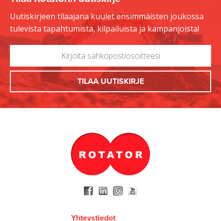
Uutiskirjeen tilaajana kuulet ensimmäisten joukossa
tulevista tapahtumista, kilpailuista ja kampanjoista!
Yhteystiedot