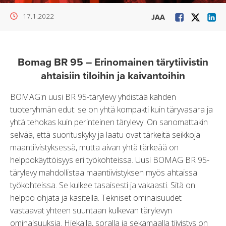
17.1.2022
JAA
Bomag BR 95 – Erinomainen tärytiivistin
ahtaisiin tiloihin ja kaivantoihin
BOMAG:n uusi BR 95-tärylevy yhdistää kahden
tuoteryhmän edut: se on yhtä kompakti kuin täryvasara ja
yhtä tehokas kuin perinteinen tärylevy. On sanomattakin
selvää, että suorituskyky ja laatu ovat tärkeitä seikkoja
maantiivistyksessä, mutta aivan yhtä tärkeää on
helppokäyttöisyys eri työkohteissa. Uusi BOMAG BR 95-
tärylevy mahdollistaa maantiivistyksen myös ahtaissa
työkohteissa. Se kulkee tasaisesti ja vakaasti. Sitä on
helppo ohjata ja käsitellä. Tekniset ominaisuudet
vastaavat yhteen suuntaan kulkevan tärylevyn
ominaisuuksia. Hiekalla, soralla ja sekamaalla tiivistys on