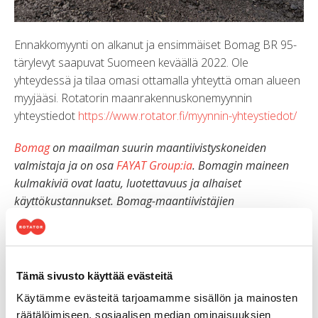
Ennakkomyynti on alkanut ja ensimmäiset Bomag BR 95-
tärylevyt saapuvat Suomeen keväällä 2022. Ole
yhteydessä ja tilaa omasi ottamalla yhteyttä oman alueen
myyjääsi. Rotatorin maanrakennuskonemyynnin
yhteystiedot
https://www.rotator.fi/myynnin-yhteystiedot/
Bomag
on maailman suurin maantiivistyskoneiden
valmistaja ja on osa
FAYAT Group:ia
. Bomagin maineen
kulmakiviä ovat laatu, luotettavuus ja alhaiset
käyttökustannukset. Bomag-maantiivistäjien
tuoteperheeseen kuuluvat tärylätkät ja -vasarat,
maantiivistysjyrät sekä kaatopaikkajyrät. Bomag panostaa
vuosittain miljoonia euroja tuotekehitykseen ollen
edelläkävijä paitsi tuotteissa niin myös maantiivistyksen
Tämä sivusto käyttää evästeitä
mittauksessa ja dokumentoinnissa. Rotator Oy on
Käytämme evästeitä tarjoamamme sisällön ja mainosten
toiminut Bomagin maahantuojana Suomessa vuodesta
räätälöimiseen, sosiaalisen median ominaisuuksien