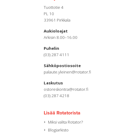
Tuottotie 4
PL 10
33961 Pirkkala
Aukioloajat
Arkisin 8.00–16.00
Puhelin
(03) 287 4111
Sähköpostiosoite
palaute.yleinen@rotator.fi
Laskutus
ostoreskontra@rotator.fi
(03) 287 4218
Lisää Rotatorista
Miksi valita Rotator?
Blogiarkisto