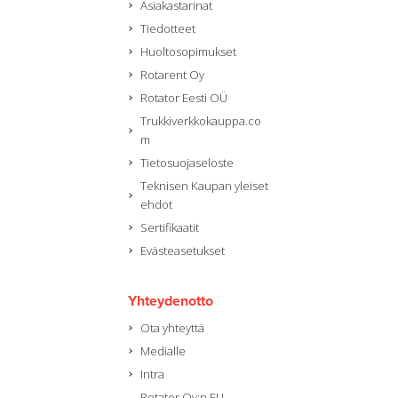
Asiakastarinat
Tiedotteet
Huoltosopimukset
Rotarent Oy
Rotator Eesti OÜ
Trukkiverkkokauppa.co
m
Tietosuojaseloste
Teknisen Kaupan yleiset
ehdot
Sertifikaatit
Evästeasetukset
Yhteydenotto
Ota yhteyttä
Medialle
Intra
Rotator Oy:n EU