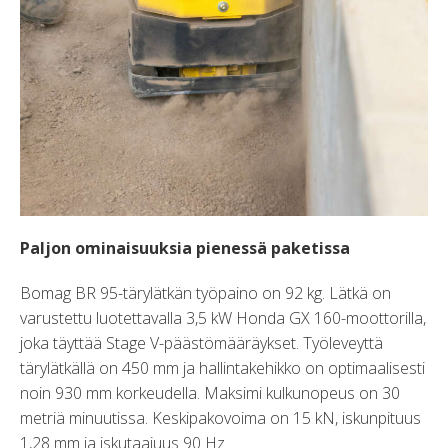
Paljon ominaisuuksia pienessä paketissa
Bomag BR 95-tärylätkän työpaino on 92 kg. Lätkä on
varustettu luotettavalla 3,5 kW Honda GX 160-moottorilla,
joka täyttää Stage V-päästömääräykset. Työleveyttä
tärylätkällä on 450 mm ja hallintakehikko on optimaalisesti
noin 930 mm korkeudella. Maksimi kulkunopeus on 30
metriä minuutissa. Keskipakovoima on 15 kN, iskunpituus
1,28 mm ja iskutaajuus 90 Hz.