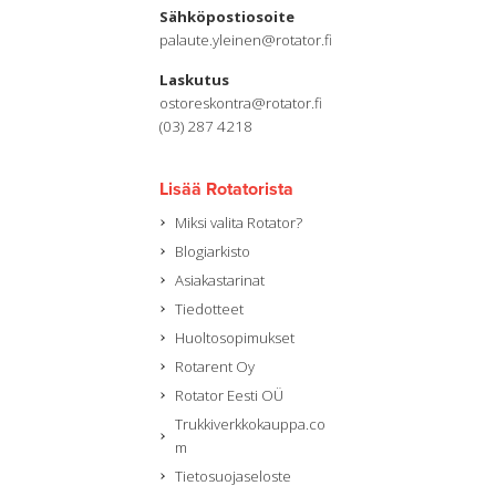
Sähköpostiosoite
palaute.yleinen@rotator.fi
Laskutus
ostoreskontra@rotator.fi
(03) 287 4218
Lisää Rotatorista
Miksi valita Rotator?
Blogiarkisto
Asiakastarinat
Tiedotteet
Huoltosopimukset
Rotarent Oy
Rotator Eesti OÜ
Trukkiverkkokauppa.co
m
Tietosuojaseloste