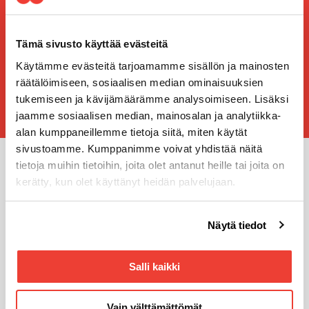
Tämä sivusto käyttää evästeitä
Käytämme evästeitä tarjoamamme sisällön ja mainosten
HAKU
räätälöimiseen, sosiaalisen median ominaisuuksien
tukemiseen ja kävijämäärämme analysoimiseen. Lisäksi
jaamme sosiaalisen median, mainosalan ja analytiikka-
alan kumppaneillemme tietoja siitä, miten käytät
sivustoamme. Kumppanimme voivat yhdistää näitä
tietoja muihin tietoihin, joita olet antanut heille tai joita on
Miksi valita Rotator?
kerätty, kun olet käyttänyt heidän palvelujaan.
Olemme maailman johtavien merkkien asiantuntija ja
Voit muuttaa evästeasetuksiesi hyväksyntää sivuston
palveleva konetalo
Näytä tiedot
alalaidassa olevasta
Evästeasetukset
linkistä.
Salli kaikki
Vain välttämättömät