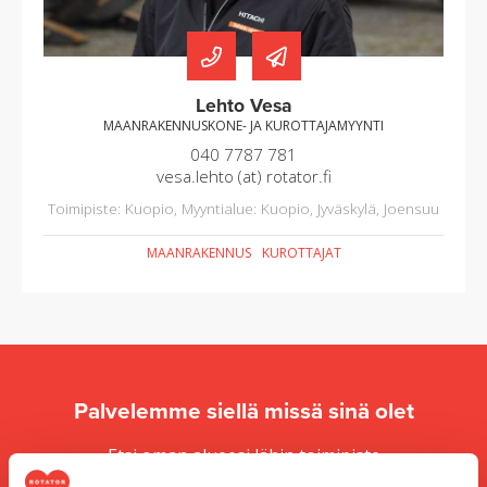
Lehto Vesa
MAANRAKENNUSKONE- JA KUROTTAJAMYYNTI
040 7787 781
vesa.lehto (at) rotator.fi
Toimipiste: Kuopio, Myyntialue: Kuopio, Jyväskylä, Joensuu
MAANRAKENNUS
KUROTTAJAT
Palvelemme siellä missä sinä olet
Etsi oman alueesi lähin toimipiste