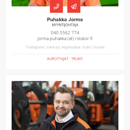
Puhakka Jorma
MYYNTIJOHTAJA
040 5562 774
jorma.puhakka (at) rotator.fi
Toimipiste: Vantaa, myyntialue: koko Suomi
KUROTTAJAT
TRUKIT