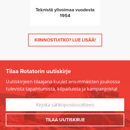
Teknistä ylivoimaa vuodesta
1954
KIINNOSTUITKO? LUE LISÄÄ!
Tilaa Rotatorin uutiskirje
Uutiskirjeen tilaajana kuulet ensimmäisten joukossa
tulevista tapahtumista, kilpailuista ja kampanjoista!