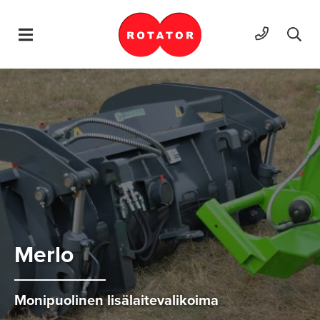
Hyppää sisältöön
Mer­lo
Monipuolinen lisälaitevalikoima