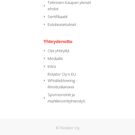
Teknisen Kaupan yleiset
ehdot
Sertifikaatit
Evästeasetukset
Yhteydenotto
Ota yhteyttä
Medialle
Intra
Rotator Oy:n EU
Whistleblowing -
ilmoituskanava
Sponsorointi ja
markkinointiyhteistyö
© Rotator Oy