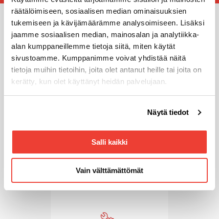
räätälöimiseen, sosiaalisen median ominaisuuksien
tukemiseen ja kävijämäärämme analysoimiseen. Lisäksi
Miksi valita Rotator?
jaamme sosiaalisen median, mainosalan ja analytiikka-
alan kumppaneillemme tietoja siitä, miten käytät
Olemme maailman johtavien merkkien asiantuntija ja
sivustoamme. Kumppanimme voivat yhdistää näitä
palveleva konetalo
tietoja muihin tietoihin, joita olet antanut heille tai joita on
kerätty, kun olet käyttänyt heidän palvelujaan.
Voit muuttaa evästeasetuksiesi hyväksyntää sivuston
Näytä tiedot
alalaidassa olevasta
Evästeasetukset
linkistä.
Salli kaikki
Luotettavimmat konemerkit
palvelutakuulla
Vain välttämättömät