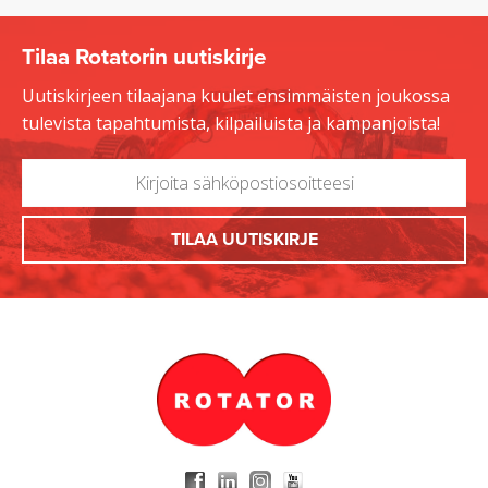
Tilaa Rotatorin uutiskirje
Uutiskirjeen tilaajana kuulet ensimmäisten joukossa
tulevista tapahtumista, kilpailuista ja kampanjoista!