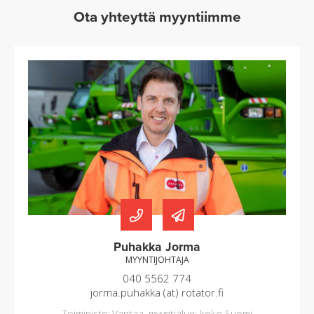
Ota yhteyttä myyntiimme
Puhakka Jorma
MYYNTIJOHTAJA
040 5562 774
jorma.puhakka (at) rotator.fi
Toimipiste: Vantaa, myyntialue: koko Suomi