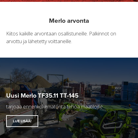
Merlo arvonta
Kiitos kaikille arvontaan osallistuneille. Palkinnot on
arvottu ja lähetetty voittaneille.
Uusi Merlo TF35.11 TT-145
tarjoaa ennenkokematonta tehoa maatiloille
LUE LISÄÄ!