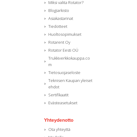
Miksi valita Rotator?
Blogiarkisto
Asiakastarinat
Tiedotteet
Huoltosopimukset
Rotarent Oy
Rotator Eesti OÜ
Trukkiverkkokauppa.co
m
Tietosuojaseloste
Teknisen Kaupan yleiset
ehdot
Sertifikaatit
Evästeasetukset
Yhteydenotto
Ota yhteyttä