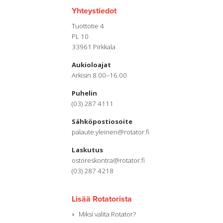
Yhteystiedot
Tuottotie 4
PL 10
33961 Pirkkala
Aukioloajat
Arkisin 8.00–16.00
Puhelin
(03) 287 4111
Sähköpostiosoite
palaute.yleinen@rotator.fi
Laskutus
ostoreskontra@rotator.fi
(03) 287 4218
Lisää Rotatorista
Miksi valita Rotator?