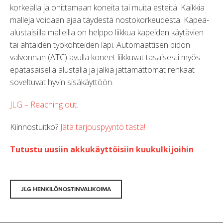
korkealla ja ohittamaan koneita tai muita esteitä. Kaikkia
malleja voidaan ajaa täydestä nostokorkeudesta. Kapea-
alustaisilla malleilla on helppo liikkua kapeiden käytävien
tai ahtaiden työkohteiden läpi. Automaattisen pidon
valvonnan (ATC) avulla koneet liikkuvat tasaisesti myös
epätasaisella alustalla ja jälkiä jättämättömät renkaat
soveltuvat hyvin sisäkäyttöön.
JLG – Reaching out.
Kiinnostuitko?
Jätä tarjouspyyntö tästä!
Tutustu uusiin akkukäyttöisiin kuukulkijoihin
JLG HENKILÖNOSTINVALIKOIMA