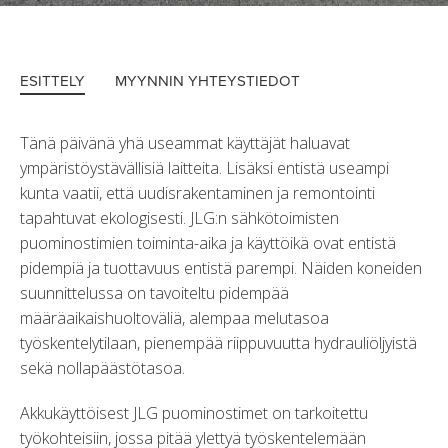
ESITTELY
MYYNNIN YHTEYSTIEDOT
Tänä päivänä yhä useammat käyttäjät haluavat
ympäristöystävällisiä laitteita. Lisäksi entistä useampi
kunta vaatii, että uudisrakentaminen ja remontointi
tapahtuvat ekologisesti. JLG:n sähkötoimisten
puominostimien toiminta-aika ja käyttöikä ovat entistä
pidempiä ja tuottavuus entistä parempi. Näiden koneiden
suunnittelussa on tavoiteltu pidempää
määräaikaishuoltoväliä, alempaa melutasoa
työskentelytilaan, pienempää riippuvuutta hydrauliöljyistä
sekä nollapäästötasoa.
Akkukäyttöisest JLG puominostimet on tarkoitettu
työkohteisiin, jossa pitää ylettyä työskentelemään