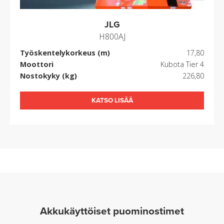
JLG
H800AJ
Työskentelykorkeus (m)
17,80
Moottori
Kubota Tier 4
Nostokyky (kg)
226,80
KATSO LISÄÄ
Akkukäyttöiset puominostimet