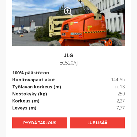
JLG
EC520AJ
100% päästötön
Huoltovapaat akut
144 Ah
Työlavan korkeus (m)
n. 18
Nostokyky (kg)
250
Korkeus (m)
2,27
Leveys (m)
7,77
PYYDÄ TARJOUS
LUE LISÄÄ