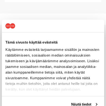
Tämä sivusto käyttää evästeitä
Akkukäyttöiset nelipyörävetoiset
kuukulkijat
Käytämme evästeitä tarjoamamme sisällön ja mainosten
räätälöimiseen, sosiaalisen median ominaisuuksien
tukemiseen ja kävijämäärämme analysoimiseen. Lisäksi
jaamme sosiaalisen median, mainosalan ja analytiikka-
alan kumppaneillemme tietoja siitä, miten käytät
sivustoamme. Kumppanimme voivat yhdistää näitä
tietoja muihin tietoihin, joita olet antanut heille tai joita on
kerätty, kun olet käyttänyt heidän palvelujaan.
Voit muuttaa evästeasetuksiesi hyväksyntää sivuston
Näytä tiedot