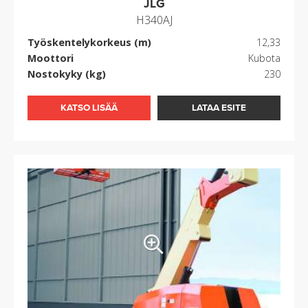
JLG
H340AJ
Työskentelykorkeus (m)
12,33
Moottori
Kubota
Nostokyky (kg)
230
KATSO LISÄÄ
LATAA ESITE