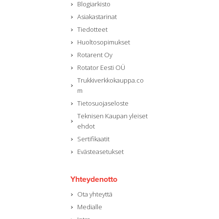
Blogiarkisto
Asiakastarinat
Tiedotteet
Huoltosopimukset
Rotarent Oy
Rotator Eesti OÜ
Trukkiverkkokauppa.co
m
Tietosuojaseloste
Teknisen Kaupan yleiset
ehdot
Sertifikaatit
Evästeasetukset
Yhteydenotto
Ota yhteyttä
Medialle