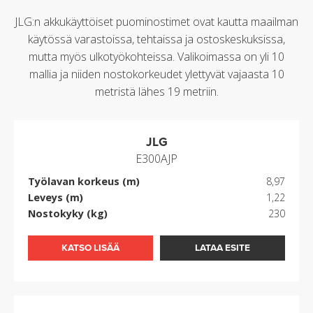
JLG:n akkukäyttöiset puominostimet ovat kautta maailman
käytössä varastoissa, tehtaissa ja ostoskeskuksissa,
mutta myös ulkotyökohteissa. Valikoimassa on yli 10
mallia ja niiden nostokorkeudet ylettyvät vajaasta 10
metristä lähes 19 metriin.
JLG
E300AJP
Työlavan korkeus (m)
8,97
Leveys (m)
1,22
Nostokyky (kg)
230
KATSO LISÄÄ
LATAA ESITE