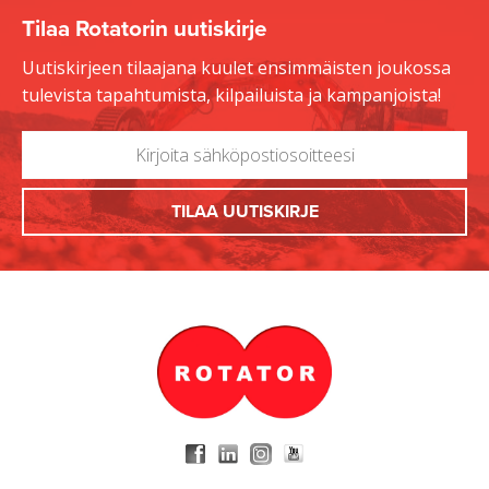
Tilaa Rotatorin uutiskirje
Uutiskirjeen tilaajana kuulet ensimmäisten joukossa
tulevista tapahtumista, kilpailuista ja kampanjoista!