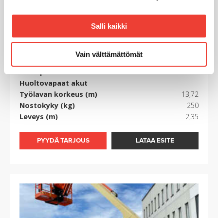
alalaidassa olevasta
Evästeasetukset
linkistä.
Salli kaikki
JLG
Vain välttämättömät
EC450AJ
100% päästötön
Huoltovapaat akut
Työlavan korkeus (m)
13,72
Nostokyky (kg)
250
Leveys (m)
2,35
PYYDÄ TARJOUS
LATAA ESITE