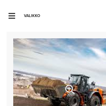
VALIKKO
Hyppää sisältöön