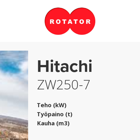
Hitachi
ZW250-7
Teho (kW)
Työpaino (t)
Kauha (m3)