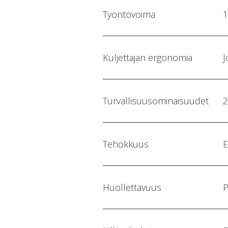
Työntövoima
1
Kuljettajan ergonomia
J
Turvallisuusominaisuudet
2
Tehokkuus
E
Huollettavuus
P