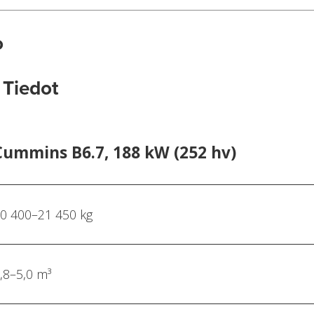
o
Tiedot
Cummins B6.7, 188 kW (252 hv)
0 400–21 450 kg
,8–5,0 m³