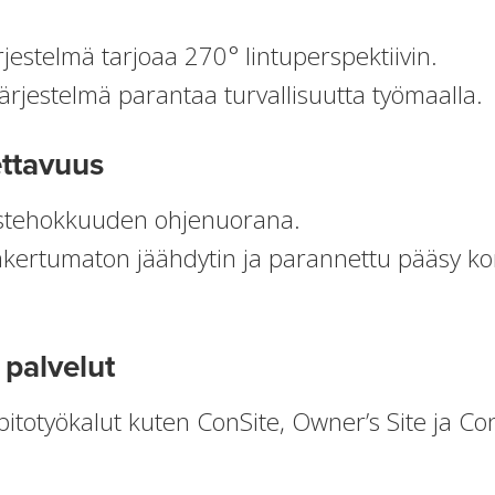
jestelmä tarjoaa 270° lintuperspektiivin.
rjestelmä parantaa turvallisuutta työmaalla.
ettavuus
ustehokkuuden ohjenuorana.
akertumaton jäähdytin ja parannettu pääsy k
 palvelut
itotyökalut kuten ConSite, Owner’s Site ja Con