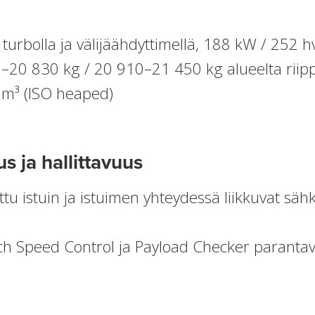
turbolla ja välijäähdyttimellä, 188 kW / 252 h
0–20 830 kg / 20 910–21 450 kg alueelta riip
 m³ (ISO heaped)
s ja hallittavuus
tettu istuin ja istuimen yhteydessä liikkuvat s
h Speed Control ja Payload Checker parantav