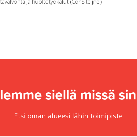
tävalvonta ja huoltotyökalut (ConSite jne.)
lemme siellä missä sin
Etsi oman alueesi lähin toimipiste