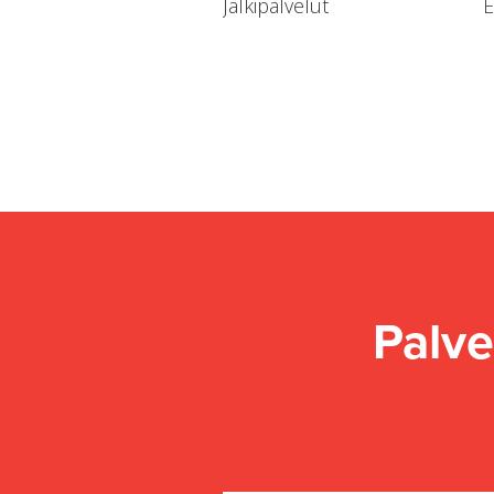
Jälkipalvelut
E
Palve