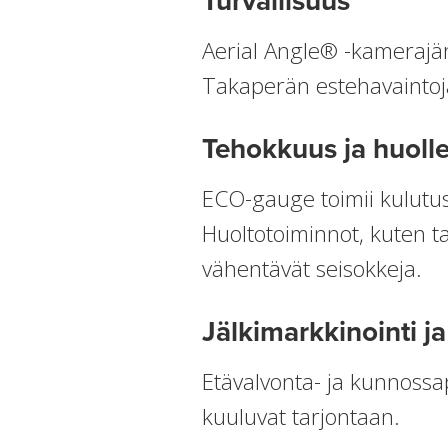
Turvallisuus
Aerial Angle® -kamerajär
Takaperän estehavaintojä
Tehokkuus ja huoll
ECO-gauge toimii kulut
Huoltotoiminnot, kuten t
vähentävät seisokkeja.
Jälkimarkkinointi ja
Etävalvonta- ja kunnossap
kuuluvat tarjontaan.