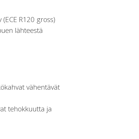
v (ECE R120 gross)
puen lähteestä
ähkökahvat vähentävät
at tehokkuutta ja