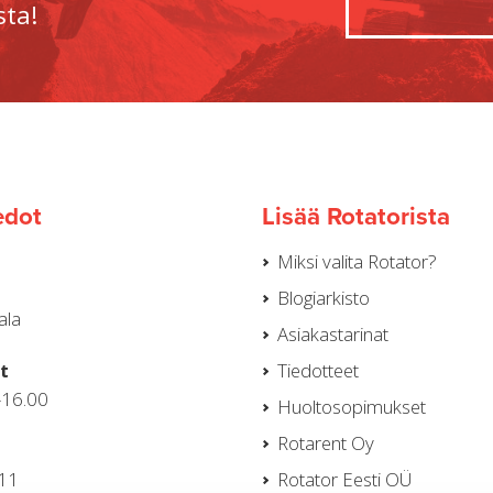
sta!
edot
Lisää Rotatorista
Miksi valita Rotator?
Blogiarkisto
ala
Asiakastarinat
t
Tiedotteet
–16.00
Huoltosopimukset
Rotarent Oy
111
Rotator Eesti OÜ