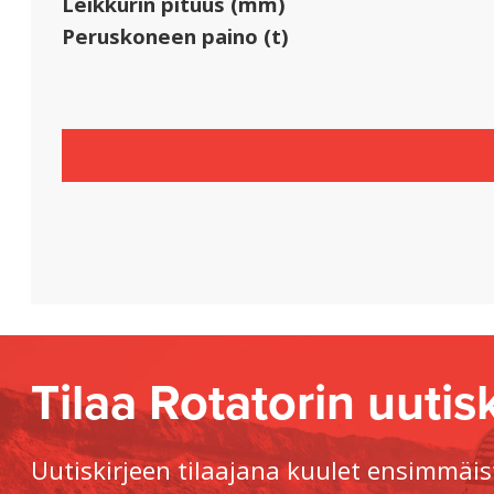
Leikkurin pituus (mm)
Peruskoneen paino (t)
Tilaa Rotatorin uutisk
Uutiskirjeen tilaajana kuulet ensimmäis