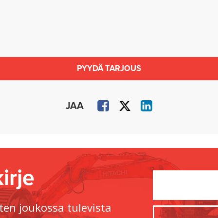
PYYDÄ TARJOUS
JAA
irje
ten joukossa tulevista