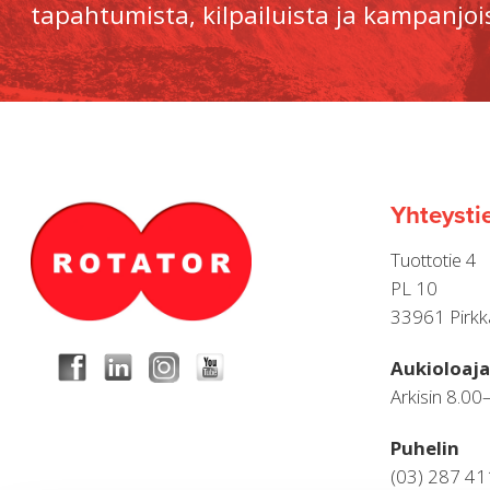
tapahtumista, kilpailuista ja kampanjoi
Yhteysti
Tuottotie 4
PL 10
33961 Pirkk
Aukioloaja
Arkisin 8.00
Puhelin
(03) 287 4