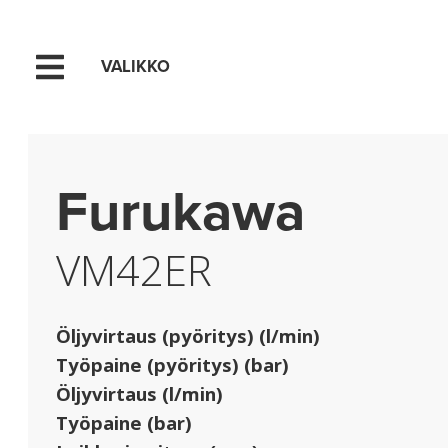
VALIKKO
Hyppää sisältöön
Furukawa
VM42ER
Öljyvirtaus (pyöritys) (l/min)
Työpaine (pyöritys) (bar)
Öljyvirtaus (l/min)
Työpaine (bar)