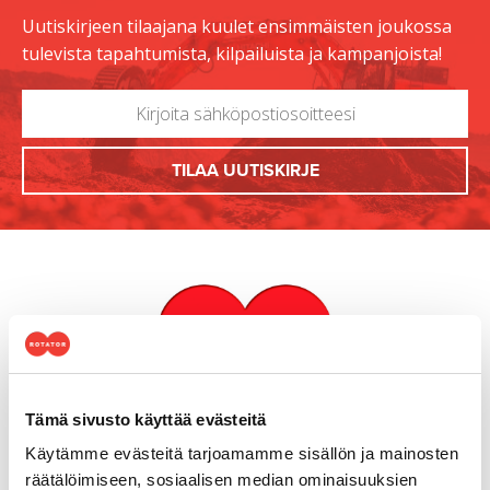
Uutiskirjeen tilaajana kuulet ensimmäisten joukossa
tulevista tapahtumista, kilpailuista ja kampanjoista!
Tämä sivusto käyttää evästeitä
Käytämme evästeitä tarjoamamme sisällön ja mainosten
Yhteystiedot
räätälöimiseen, sosiaalisen median ominaisuuksien