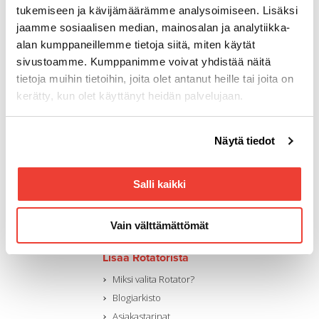
Tuottotie 4
tukemiseen ja kävijämäärämme analysoimiseen. Lisäksi
PL 10
jaamme sosiaalisen median, mainosalan ja analytiikka-
33961 Pirkkala
alan kumppaneillemme tietoja siitä, miten käytät
sivustoamme. Kumppanimme voivat yhdistää näitä
Aukioloajat
tietoja muihin tietoihin, joita olet antanut heille tai joita on
Arkisin 8.00–16.00
kerätty, kun olet käyttänyt heidän palvelujaan.
Puhelin
(03) 287 4111
Voit muuttaa evästeasetuksiesi hyväksyntää sivuston
Näytä tiedot
Sähköpostiosoite
alalaidassa olevasta
Evästeasetukset
linkistä.
palaute.yleinen@rotator.fi
Salli kaikki
Laskutus
ostoreskontra@rotator.fi
(03) 287 4218
Vain välttämättömät
Lisää Rotatorista
Miksi valita Rotator?
Blogiarkisto
Asiakastarinat