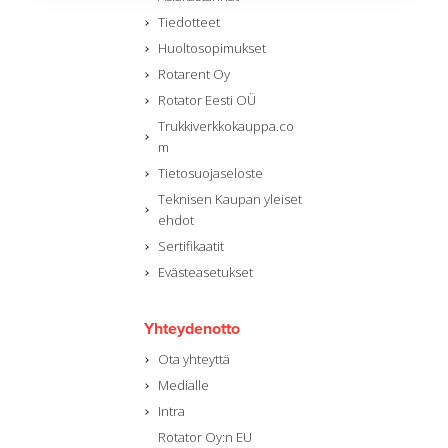
Tiedotteet
Huoltosopimukset
Rotarent Oy
Rotator Eesti OÜ
Trukkiverkkokauppa.co
m
Tietosuojaseloste
Teknisen Kaupan yleiset
ehdot
Sertifikaatit
Evästeasetukset
Yhteydenotto
Ota yhteyttä
Medialle
Intra
Rotator Oy:n EU