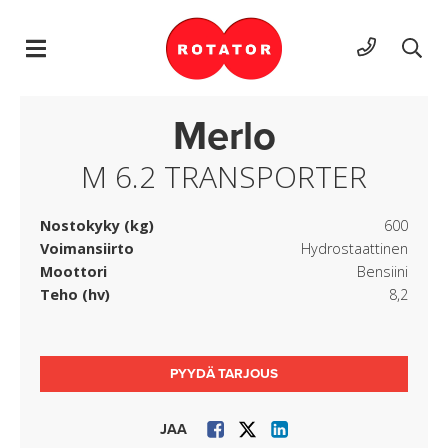
Hyppää sisältöön
Merlo
M 6.2 TRANSPORTER
Nostokyky (kg)
600
Voimansiirto
Hydrostaattinen
Moottori
Bensiini
Teho (hv)
8,2
PYYDÄ TARJOUS
JAA