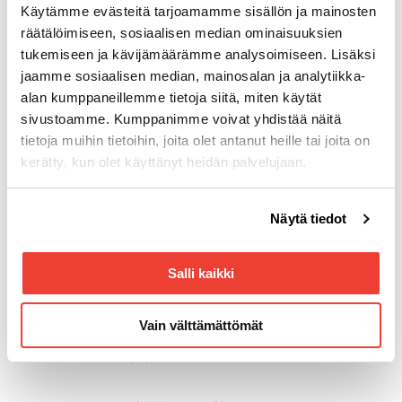
Käytämme evästeitä tarjoamamme sisällön ja mainosten
räätälöimiseen, sosiaalisen median ominaisuuksien
tukemiseen ja kävijämäärämme analysoimiseen. Lisäksi
Yhteystiedot
jaamme sosiaalisen median, mainosalan ja analytiikka-
Tuottotie 4
alan kumppaneillemme tietoja siitä, miten käytät
PL 10
sivustoamme. Kumppanimme voivat yhdistää näitä
33961 Pirkkala
tietoja muihin tietoihin, joita olet antanut heille tai joita on
kerätty, kun olet käyttänyt heidän palvelujaan.
Aukioloajat
Arkisin 8.00–16.00
Voit muuttaa evästeasetuksiesi hyväksyntää sivuston
Puhelin
Näytä tiedot
alalaidassa olevasta
Evästeasetukset
linkistä.
(03) 287 4111
Sähköpostiosoite
Salli kaikki
palaute.yleinen@rotator.fi
Laskutus
Vain välttämättömät
ostoreskontra@rotator.fi
(03) 287 4218