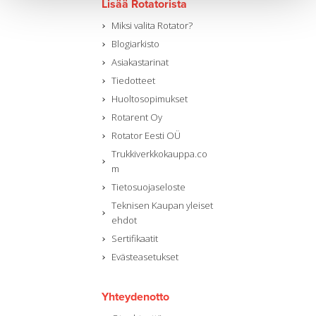
Lisää Rotatorista
Miksi valita Rotator?
Blogiarkisto
Asiakastarinat
Tiedotteet
Huoltosopimukset
Rotarent Oy
Rotator Eesti OÜ
Trukkiverkkokauppa.co
m
Tietosuojaseloste
Teknisen Kaupan yleiset
ehdot
Sertifikaatit
Evästeasetukset
Yhteydenotto