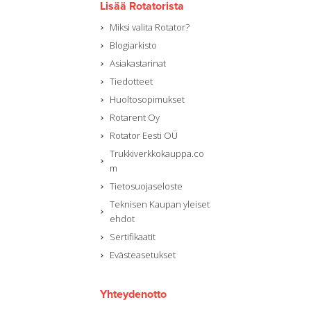
Lisää Rotatorista
Miksi valita Rotator?
Blogiarkisto
Asiakastarinat
Tiedotteet
Huoltosopimukset
Rotarent Oy
Rotator Eesti OÜ
Trukkiverkkokauppa.co
m
Tietosuojaseloste
Teknisen Kaupan yleiset
ehdot
Sertifikaatit
Evästeasetukset
Yhteydenotto