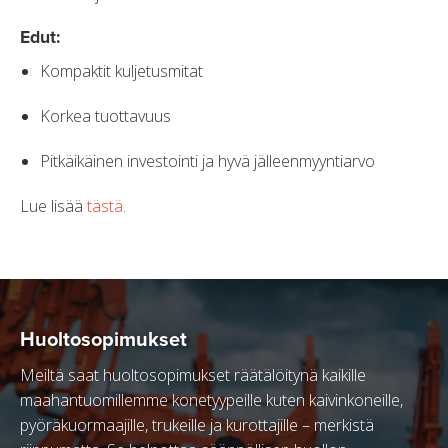
Edut:
Kompaktit kuljetusmitat
Korkea tuottavuus
Pitkäikäinen investointi ja hyvä jälleenmyyntiarvo
Lue lisää
tästä
.
Huoltosopimukset
Meiltä saat huoltosopimukset räätälöitynä kaikille
maahantuomillemme konetyypeille kuten kaivinkoneille,
pyöräkuormaajille, trukeille ja kurottajille – merkistä