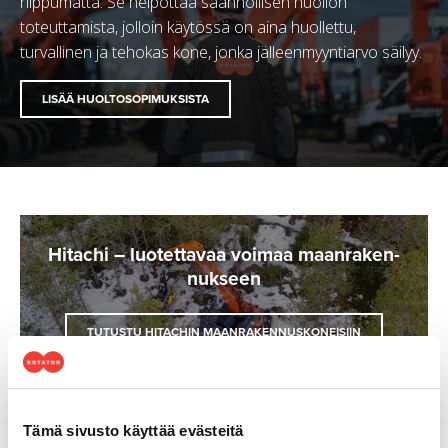
riippumatta. Se helpottaa säännöllisen huollon
toteuttamista, jolloin käytössä on aina huollettu,
turvallinen ja tehokas kone, jonka jälleenmyyntiarvo säilyy.
LISÄÄ HUOLTOSOPIMUKSISTA
Hi­tac­hi – luo­tet­ta­vaa voi­maa maan­ra­ken­
nuk­seen
TUTUSTU HITACHIN MAANRAKENNUSKONEISIIN
Tämä sivusto käyttää evästeitä
Ota yh­teyt­tä Met­son myy­jiin!