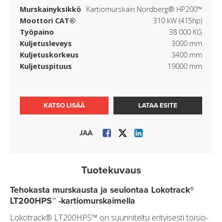
Murskainyksikkö
Kartiomurskain Nordberg® HP200™
Moottori CAT®
310 kW (415hp)
Työpaino
38 000 KG
Kuljetusleveys
3000 mm
Kuljetuskorkeus
3400 mm
Kuljetuspituus
19000 mm
KATSO LISÄÄ
LATAA ESITE
JAA
Tuotekuvaus
Tehokasta murskausta ja seulontaa Lokotrack®
LT200HPS™ -kartiomurskaimella
Lokotrack® LT200HPS™ on suunniteltu erityisesti toisio-