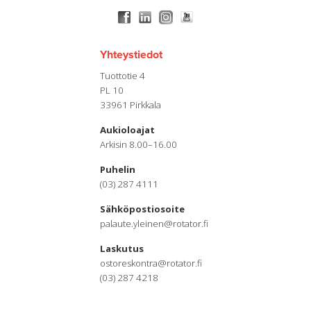
Yhteystiedot
Tuottotie 4
PL 10
33961 Pirkkala
Aukioloajat
Arkisin 8.00–16.00
Puhelin
(03) 287 4111
Sähköpostiosoite
palaute.yleinen@rotator.fi
Laskutus
ostoreskontra@rotator.fi
(03) 287 4218