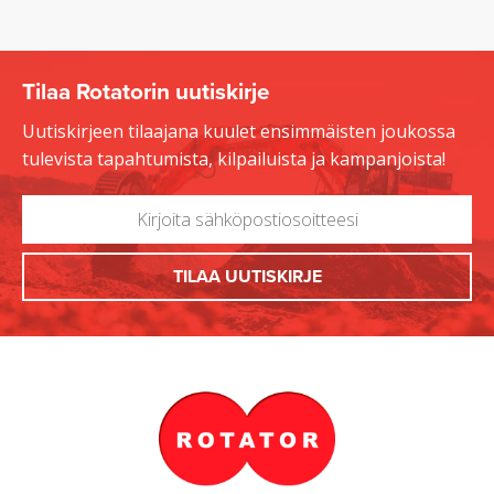
Tilaa Rotatorin uutiskirje
Uutiskirjeen tilaajana kuulet ensimmäisten joukossa
tulevista tapahtumista, kilpailuista ja kampanjoista!