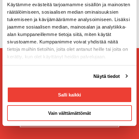
Käytämme evästeitä tarjoamamme sisällön ja mainosten
räätälöimiseen, sosiaalisen median ominaisuuksien
tukemiseen ja kävijämäärämme analysoimiseen. Lisäksi
METSON MYYJÄT
jaamme sosiaalisen median, mainosalan ja analytiikka-
alan kumppaneillemme tietoja siitä, miten käytät
sivustoamme. Kumppanimme voivat yhdistää näitä
tietoja muihin tietoihin, joita olet antanut heille tai joita on
kerätty, kun olet käyttänyt heidän palvelujaan.
Palvelemme siellä missä sinä olet
Voit muuttaa evästeasetuksiesi hyväksyntää sivuston
Näytä tiedot
alalaidassa olevasta
Evästeasetukset
linkistä.
Etsi oman alueesi lähin toimipiste
Salli kaikki
Vain välttämättömät
HAKU