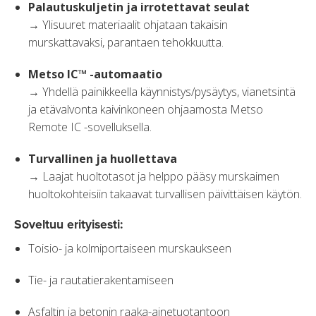
Palautuskuljetin ja irrotettavat seulat
→ Ylisuuret materiaalit ohjataan takaisin
murskattavaksi, parantaen tehokkuutta.
Metso IC™ -automaatio
→ Yhdellä painikkeella käynnistys/pysäytys, vianetsintä
ja etävalvonta kaivinkoneen ohjaamosta Metso
Remote IC -sovelluksella.
Turvallinen ja huollettava
→ Laajat huoltotasot ja helppo pääsy murskaimen
huoltokohteisiin takaavat turvallisen päivittäisen käytön.
Soveltuu erityisesti:
Toisio- ja kolmiportaiseen murskaukseen
Tie- ja rautatierakentamiseen
Asfaltin ja betonin raaka-ainetuotantoon