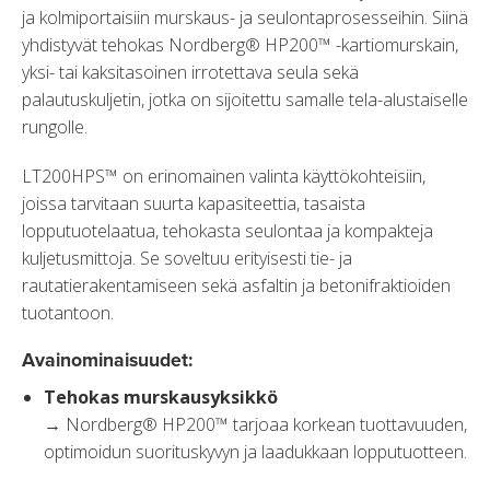
ja kolmiportaisiin murskaus- ja seulontaprosesseihin. Siinä
yhdistyvät tehokas Nordberg® HP200™ -kartiomurskain,
yksi- tai kaksitasoinen irrotettava seula sekä
palautuskuljetin, jotka on sijoitettu samalle tela-alustaiselle
rungolle.
LT200HPS™ on erinomainen valinta käyttökohteisiin,
joissa tarvitaan suurta kapasiteettia, tasaista
lopputuotelaatua, tehokasta seulontaa ja kompakteja
kuljetusmittoja. Se soveltuu erityisesti tie- ja
rautatierakentamiseen sekä asfaltin ja betonifraktioiden
tuotantoon.
Avainominaisuudet:
Tehokas murskausyksikkö
→ Nordberg® HP200™ tarjoaa korkean tuottavuuden,
optimoidun suorituskyvyn ja laadukkaan lopputuotteen.