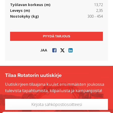
Työlavan korkeus (m)
13,72
Leveys (m)
2,35
Nostokyky (kg)
300 - 454
PYYDÄ TARJOUS
JAA
Tilaa Rotatorin uutiskirje
Uutiskirjeen tilaajana kuulet ensimmäisten joukossa
tulevista tapahtumista, kilpailuista ja kampanjoista!