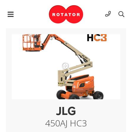
Hyppää sisältöön
JLG
450AJ HC3