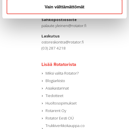
Puhelin
Vain välttämättömät
(03) 287 4111
Sähköpostiosoite
palaute.yleinen@rotator.fi
Laskutus
ostoreskontra@rotator.fi
(03) 287 4218
Lisää Rotatorista
Miksi valita Rotator?
Blogiarkisto
Asiakastarinat
Tiedotteet
Huoltosopimukset
Rotarent Oy
Rotator Eesti OÜ
Trukkiverkkokauppa.co