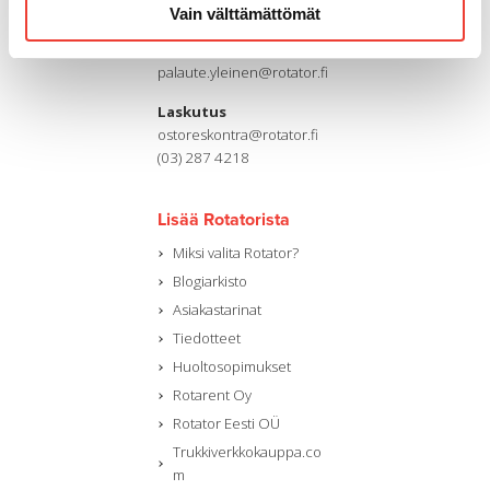
(03) 287 4111
Vain välttämättömät
Sähköpostiosoite
palaute.yleinen@rotator.fi
Laskutus
ostoreskontra@rotator.fi
(03) 287 4218
Lisää Rotatorista
Miksi valita Rotator?
Blogiarkisto
Asiakastarinat
Tiedotteet
Huoltosopimukset
Rotarent Oy
Rotator Eesti OÜ
Trukkiverkkokauppa.co
m