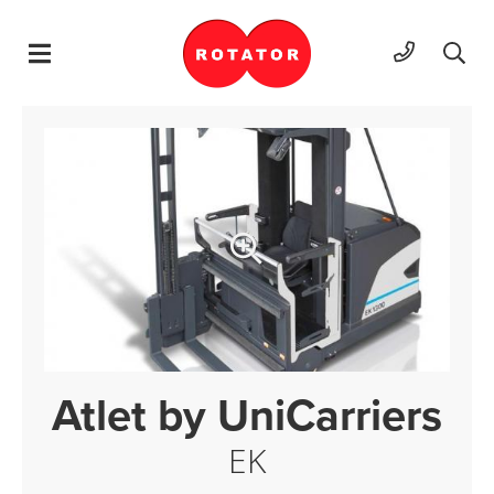
Hyppää sisältöön
Atlet by UniCarriers
EK