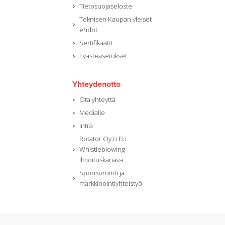
Tietosuojaseloste
Teknisen Kaupan yleiset
ehdot
Sertifikaatit
Evästeasetukset
Yhteydenotto
Ota yhteyttä
Medialle
Intra
Rotator Oy:n EU
Whistleblowing -
ilmoituskanava
Sponsorointi ja
markkinointiyhteistyö