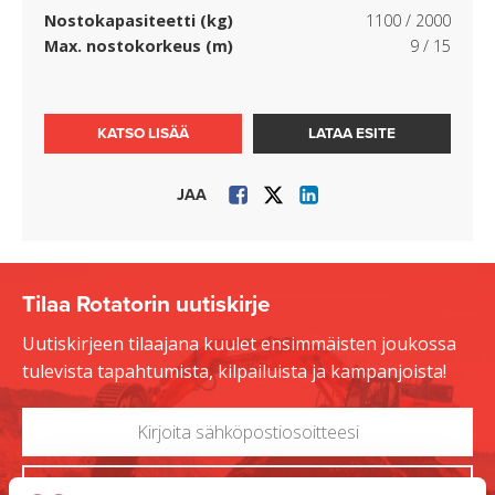
Nostokapasiteetti (kg)
1100 / 2000
Max. nostokorkeus (m)
9 / 15
KATSO LISÄÄ
LATAA ESITE
JAA
Tilaa Rotatorin uutiskirje
Uutiskirjeen tilaajana kuulet ensimmäisten joukossa
tulevista tapahtumista, kilpailuista ja kampanjoista!