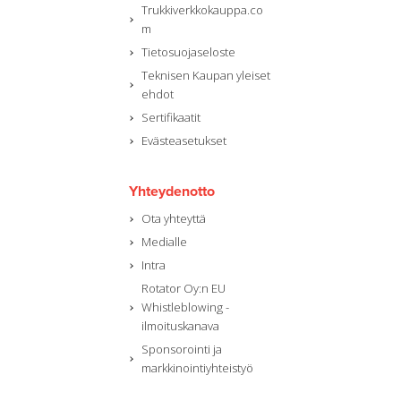
Trukkiverkkokauppa.co
m
Tietosuojaseloste
Teknisen Kaupan yleiset
ehdot
Sertifikaatit
Evästeasetukset
Yhteydenotto
Ota yhteyttä
Medialle
Intra
Rotator Oy:n EU
Whistleblowing -
ilmoituskanava
Sponsorointi ja
markkinointiyhteistyö