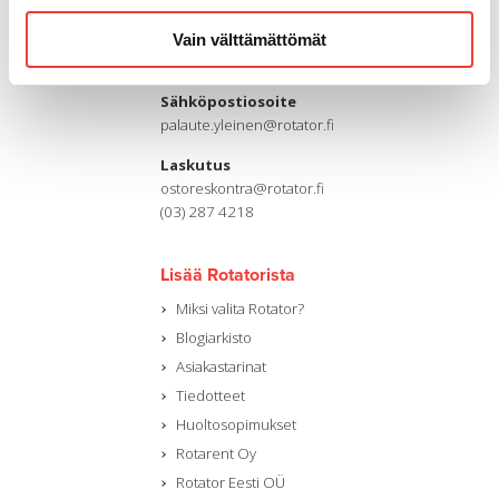
Puhelin
Vain välttämättömät
(03) 287 4111
Sähköpostiosoite
palaute.yleinen@rotator.fi
Laskutus
ostoreskontra@rotator.fi
(03) 287 4218
Lisää Rotatorista
Miksi valita Rotator?
Blogiarkisto
Asiakastarinat
Tiedotteet
Huoltosopimukset
Rotarent Oy
Rotator Eesti OÜ