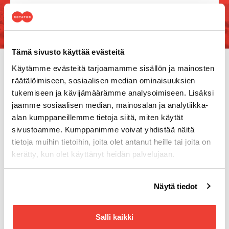
Tämä sivusto käyttää evästeitä
Käytämme evästeitä tarjoamamme sisällön ja mainosten
räätälöimiseen, sosiaalisen median ominaisuuksien
tukemiseen ja kävijämäärämme analysoimiseen. Lisäksi
jaamme sosiaalisen median, mainosalan ja analytiikka-
alan kumppaneillemme tietoja siitä, miten käytät
sivustoamme. Kumppanimme voivat yhdistää näitä
tietoja muihin tietoihin, joita olet antanut heille tai joita on
kerätty, kun olet käyttänyt heidän palvelujaan.
Yhteystiedot
Tuottotie 4
Voit muuttaa evästeasetuksiesi hyväksyntää sivuston
Näytä tiedot
PL 10
alalaidassa olevasta
Evästeasetukset
linkistä.
33961 Pirkkala
Salli kaikki
Aukioloajat
Arkisin 8.00–16.00