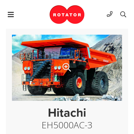
Hyppää sisältöön
Hitachi
EH5000AC-3