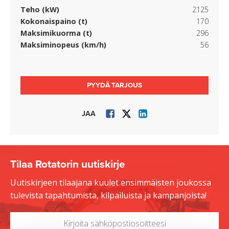
Teho (kW)
2125
Kokonaispaino (t)
170
Maksimikuorma (t)
296
Maksiminopeus (km/h)
56
PYYDÄ TARJOUS
JAA
Tilaa Rotatorin uutiskirje
Uutiskirjeen tilaajana kuulet ensimmäisten joukossa
tulevista tapahtumista, kilpailuista ja kampanjoista!