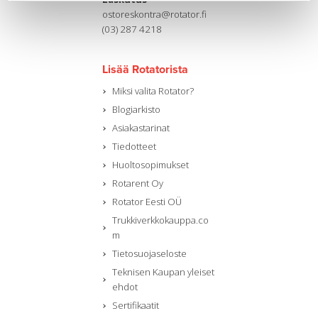
ostoreskontra@rotator.fi
(03) 287 4218
Lisää Rotatorista
Miksi valita Rotator?
Blogiarkisto
Asiakastarinat
Tiedotteet
Huoltosopimukset
Rotarent Oy
Rotator Eesti OÜ
Trukkiverkkokauppa.co
m
Tietosuojaseloste
Teknisen Kaupan yleiset
ehdot
Sertifikaatit