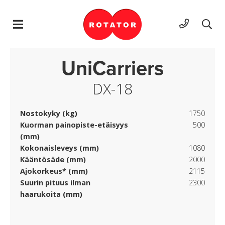
Hyppää sisältöön
UniCarriers
DX-18
Nostokyky (kg)
1750
Kuorman painopiste-etäisyys
500
(mm)
Kokonaisleveys (mm)
1080
Kääntösäde (mm)
2000
Ajokorkeus* (mm)
2115
Suurin pituus ilman
2300
haarukoita (mm)