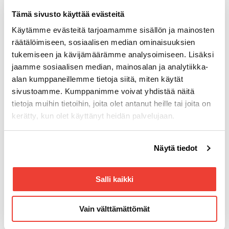
Tämä sivusto käyttää evästeitä
Käytämme evästeitä tarjoamamme sisällön ja mainosten
räätälöimiseen, sosiaalisen median ominaisuuksien
tukemiseen ja kävijämäärämme analysoimiseen. Lisäksi
jaamme sosiaalisen median, mainosalan ja analytiikka-
alan kumppaneillemme tietoja siitä, miten käytät
Yhteystiedot
sivustoamme. Kumppanimme voivat yhdistää näitä
Tuottotie 4
tietoja muihin tietoihin, joita olet antanut heille tai joita on
PL 10
kerätty, kun olet käyttänyt heidän palvelujaan.
33961 Pirkkala
Voit muuttaa evästeasetuksiesi hyväksyntää sivuston
Aukioloajat
Näytä tiedot
Arkisin 8.00–16.00
alalaidassa olevasta
Evästeasetukset
linkistä.
Puhelin
Salli kaikki
(03) 287 4111
Sähköpostiosoite
Vain välttämättömät
palaute.yleinen@rotator.fi
Laskutus