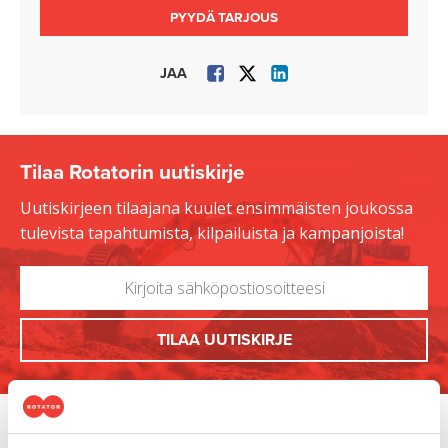
PYYDÄ TARJOUS
JAA
Tilaa Rotatorin uutiskirje
Uutiskirjeen tilaajana kuulet ensimmäisten joukossa
tulevista tapahtumista, kilpailuista ja kampanjoista!