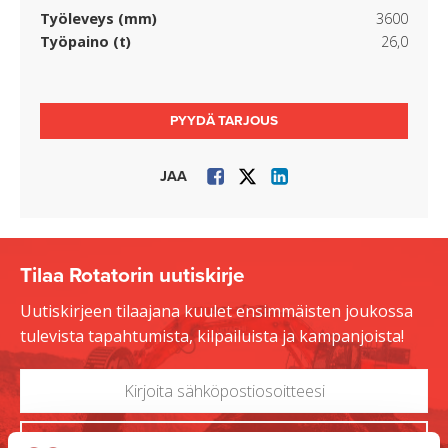
Työleveys (mm)
3600
Työpaino (t)
26,0
PYYDÄ TARJOUS
JAA
Tilaa Rotatorin uutiskirje
Uutiskirjeen tilaajana kuulet ensimmäisten joukossa
tulevista tapahtumista, kilpailuista ja kampanjoista!