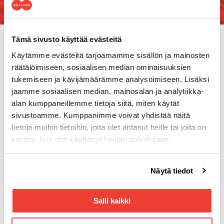
Tämä sivusto käyttää evästeitä
Käytämme evästeitä tarjoamamme sisällön ja mainosten
räätälöimiseen, sosiaalisen median ominaisuuksien
tukemiseen ja kävijämäärämme analysoimiseen. Lisäksi
jaamme sosiaalisen median, mainosalan ja analytiikka-
alan kumppaneillemme tietoja siitä, miten käytät
sivustoamme. Kumppanimme voivat yhdistää näitä
tietoja muihin tietoihin, joita olet antanut heille tai joita on
Yhteystiedot
kerätty, kun olet käyttänyt heidän palvelujaan.
Tuottotie 4
PL 10
Voit muuttaa evästeasetuksiesi hyväksyntää sivuston
Näytä tiedot
33961 Pirkkala
alalaidassa olevasta
Evästeasetukset
linkistä.
Aukioloajat
Arkisin 8.00–16.00
Salli kaikki
Puhelin