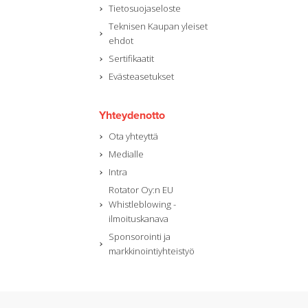
Tietosuojaseloste
Teknisen Kaupan yleiset
ehdot
Sertifikaatit
Evästeasetukset
Yhteydenotto
Ota yhteyttä
Medialle
Intra
Rotator Oy:n EU
Whistleblowing -
ilmoituskanava
Sponsorointi ja
markkinointiyhteistyö