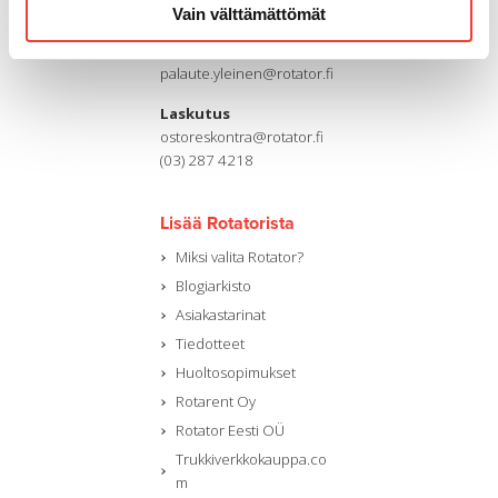
(03) 287 4111
Vain välttämättömät
Sähköpostiosoite
palaute.yleinen@rotator.fi
Laskutus
ostoreskontra@rotator.fi
(03) 287 4218
Lisää Rotatorista
Miksi valita Rotator?
Blogiarkisto
Asiakastarinat
Tiedotteet
Huoltosopimukset
Rotarent Oy
Rotator Eesti OÜ
Trukkiverkkokauppa.co
m