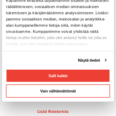
Käytämme evästeitä tarjoamamme sisällön ja mainosten
räätälöimiseen, sosiaalisen median ominaisuuksien
tukemiseen ja kävijämäärämme analysoimiseen. Lisäksi
Yhteystiedot
jaamme sosiaalisen median, mainosalan ja analytiikka-
Tuottotie 4
alan kumppaneillemme tietoja siitä, miten käytät
PL 10
sivustoamme. Kumppanimme voivat yhdistää näitä
33961 Pirkkala
tietoja muihin tietoihin, joita olet antanut heille tai joita on
Aukioloajat
kerätty, kun olet käyttänyt heidän palvelujaan.
Arkisin 8.00–16.00
Voit muuttaa evästeasetuksiesi hyväksyntää sivuston
Puhelin
Näytä tiedot
(03) 287 4111
alalaidassa olevasta
Evästeasetukset
linkistä.
Sähköpostiosoite
Salli kaikki
palaute.yleinen@rotator.fi
Laskutus
Vain välttämättömät
ostoreskontra@rotator.fi
(03) 287 4218
Lisää Rotatorista