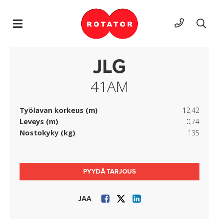
Hyppää sisältöön
JLG
41AM
Työlavan korkeus (m)
12,42
Leveys (m)
0,74
Nostokyky (kg)
135
PYYDÄ TARJOUS
JAA