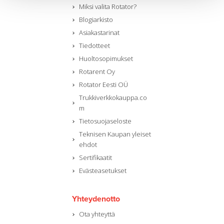
Miksi valita Rotator?
Blogiarkisto
Asiakastarinat
Tiedotteet
Huoltosopimukset
Rotarent Oy
Rotator Eesti OÜ
Trukkiverkkokauppa.co
m
Tietosuojaseloste
Teknisen Kaupan yleiset
ehdot
Sertifikaatit
Evästeasetukset
Yhteydenotto
Ota yhteyttä