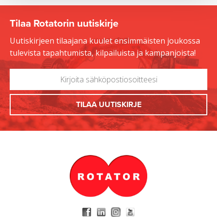
Tilaa Rotatorin uutiskirje
Uutiskirjeen tilaajana kuulet ensimmäisten joukossa
tulevista tapahtumista, kilpailuista ja kampanjoista!