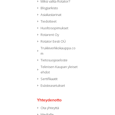
Miksi valita Rotator?
Blogiarkisto
Asiakastarinat
Tiedotteet
Huoltosopimukset
Rotarent Oy
Rotator Eesti OÜ
Trukkiverkkokauppa.co
m
Tietosuojaseloste
Teknisen Kaupan yleiset
ehdot
Sertifikaatit
Evästeasetukset
Yhteydenotto
Ota yhteyttä
Medialle