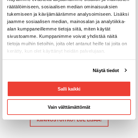
räätälöimiseen, sosiaalisen median ominaisuuksien
tukemiseen ja kävijämäärämme analysoimiseen. Lisäksi
jaamme sosiaalisen median, mainosalan ja analytiikka-
Huoltopalvelut takaavat
toimintavarmuuden
alan kumppaneillemme tietoja siitä, miten käytät
sivustoamme. Kumppanimme voivat yhdistää näitä
tietoja muihin tietoihin, joita olet antanut heille tai joita on
kerätty, kun olet käyttänyt heidän palvelujaan.
Voit muuttaa evästeasetuksiesi hyväksyntää sivuston
Näytä tiedot
alalaidassa olevasta
Evästeasetukset
linkistä.
Teknistä ylivoimaa vuodesta
Salli kaikki
1954
Vain välttämättömät
KIINNOSTUITKO? LUE LISÄÄ!