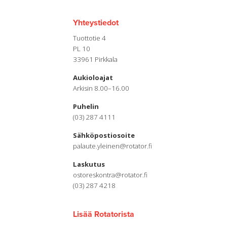
Yhteystiedot
Tuottotie 4
PL 10
33961 Pirkkala
Aukioloajat
Arkisin 8.00–16.00
Puhelin
(03) 287 4111
Sähköpostiosoite
palaute.yleinen@rotator.fi
Laskutus
ostoreskontra@rotator.fi
(03) 287 4218
Lisää Rotatorista