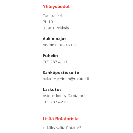
Yhteystiedot
Tuottotie 4
PL 10
33961 Pirkkala
Aukioloajat
Arkisin 8.00–16.00
Puhelin
(03) 287 4111
Sähköpostiosoite
palaute.yleinen@rotator.fi
Laskutus
ostoreskontra@rotator.fi
(03) 287 4218
Lisää Rotatorista
Miksi valita Rotator?