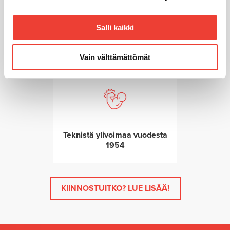
alalaidassa olevasta
Evästeasetukset
linkistä.
Huoltopalvelut takaavat
Salli kaikki
toimintavarmuuden
Vain välttämättömät
Teknistä ylivoimaa vuodesta
1954
KIINNOSTUITKO? LUE LISÄÄ!