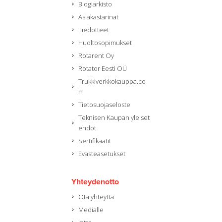
Blogiarkisto
Asiakastarinat
Tiedotteet
Huoltosopimukset
Rotarent Oy
Rotator Eesti OÜ
Trukkiverkkokauppa.co
m
Tietosuojaseloste
Teknisen Kaupan yleiset
ehdot
Sertifikaatit
Evästeasetukset
Yhteydenotto
Ota yhteyttä
Medialle