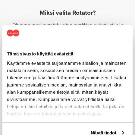
Miksi valita Rotator?
Olemme maailman johtavien merkkien asiantuntija ja
palveleva konetalo
Tämä sivusto käyttää evästeitä
Käytämme evästeitä tarjoamamme sisällön ja mainosten
räätälöimiseen, sosiaalisen median ominaisuuksien
tukemiseen ja kävijämäärämme analysoimiseen. Lisäksi
jaamme sosiaalisen median, mainosalan ja analytiikka-
Luotettavimmat konemerkit
palvelutakuulla
alan kumppaneillemme tietoja siitä, miten käytät
sivustoamme. Kumppanimme voivat yhdistää näitä
tietoja muihin tietoihin, joita olet antanut heille tai joita on
kerätty, kun olet käyttänyt heidän palvelujaan.
Voit muuttaa evästeasetuksiesi hyväksyntää sivuston
Näytä tiedot