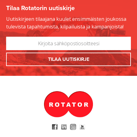
Tilaa Rotatorin uutiskirje
Uutiskirjeen tilaajana kuulet ensimmäisten joukossa
tulevista tapahtumista, kilpailuista ja kampanjoista!