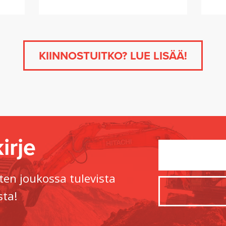
KIINNOSTUITKO? LUE LISÄÄ!
irje
ten joukossa tulevista
sta!