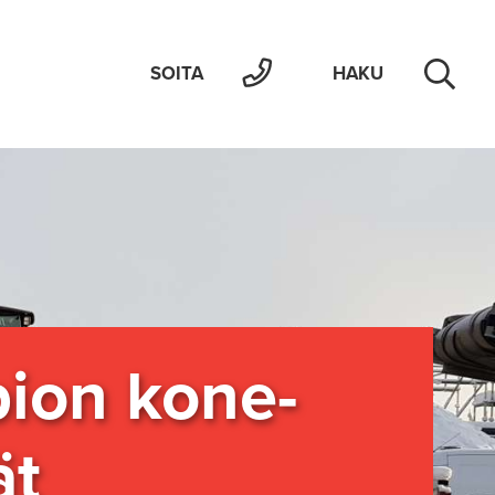
SOITA
HAKU
ion ko­ne­
ät