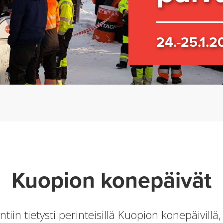
24.-25.1.2
Kuopion konepäivät
in tietysti perinteisillä Kuopion konepäivillä, 