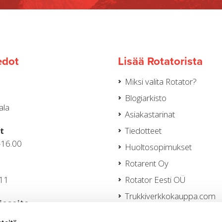
edot
Lisää Rotatorista
Miksi valita Rotator?
Blogiarkisto
ala
Asiakastarinat
t
Tiedotteet
–16.00
Huoltosopimukset
Rotarent Oy
111
Rotator Eesti OÜ
Trukkiverkkokauppa.com
iosoite
Tietosuojaseloste
nen@rotator.fi