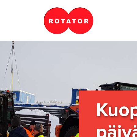
Kuo­p
päi­v