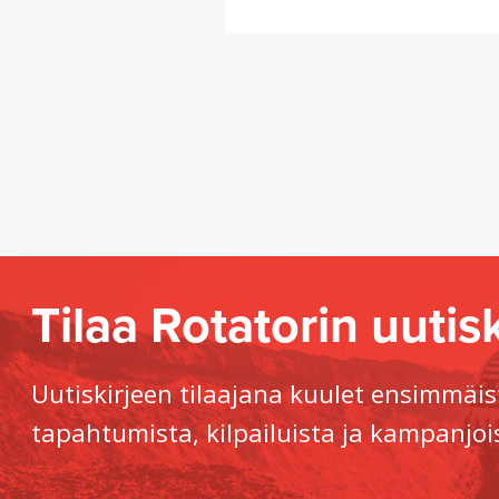
Tilaa Rotatorin uutisk
Uutiskirjeen tilaajana kuulet ensimmäis
tapahtumista, kilpailuista ja kampanjoi