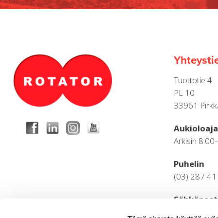
Yhteysti
Tuottotie 4
PL 10
33961 Pirkk
Aukioloaja
Arkisin 8.00
Puhelin
(03) 287 4
Sähköpost
palaute.ylei