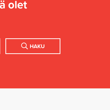
ä olet
HAKU