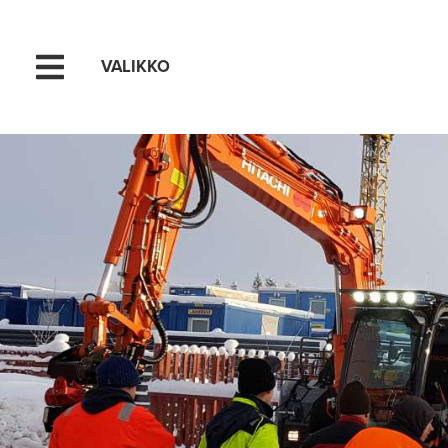
VALIKKO
Hyppää sisältöön