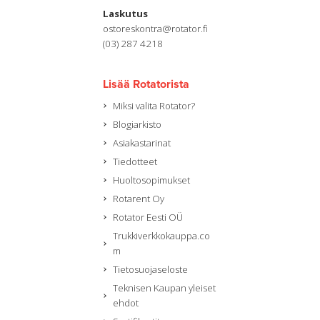
Laskutus
ostoreskontra@rotator.fi
(03) 287 4218
Lisää Rotatorista
Miksi valita Rotator?
Blogiarkisto
Asiakastarinat
Tiedotteet
Huoltosopimukset
Rotarent Oy
Rotator Eesti OÜ
Trukkiverkkokauppa.co
m
Tietosuojaseloste
Teknisen Kaupan yleiset
ehdot