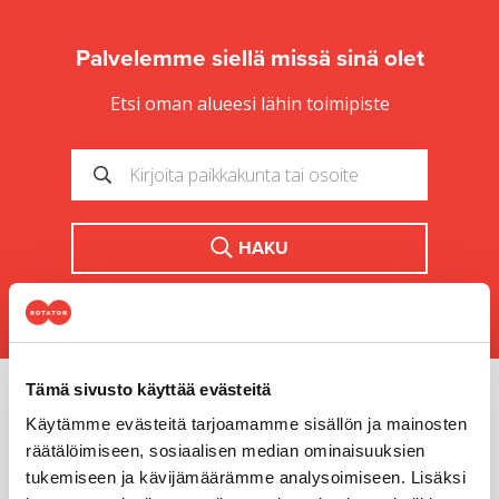
Palvelemme siellä missä sinä olet
Etsi oman alueesi lähin toimipiste
HAKU
Tämä sivusto käyttää evästeitä
Miksi valita Rotator?
Käytämme evästeitä tarjoamamme sisällön ja mainosten
räätälöimiseen, sosiaalisen median ominaisuuksien
Olemme maailman johtavien merkkien asiantuntija ja
tukemiseen ja kävijämäärämme analysoimiseen. Lisäksi