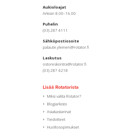
Aukioloajat
Arkisin 8.00–16.00
Puhelin
(03) 287 4111
Sähköpostiosoite
palaute.yleinen@rotator.fi
Laskutus
ostoreskontra@rotator.fi
(03) 287 4218
Lisää Rotatorista
Miksi valita Rotator?
Blogiarkisto
Asiakastarinat
Tiedotteet
Huoltosopimukset