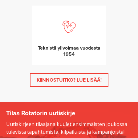
Teknistä ylivoimaa vuodesta
1954
KIINNOSTUITKO? LUE LISÄÄ!
Tilaa Rotatorin uutiskirje
Uutiskirjeen tilaajana kuulet ensimmäisten joukossa
tulevista tapahtumista, kilpailuista ja kampanjoista!