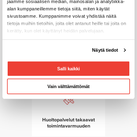
palveleva konetalo
jaamme sosiaalisen median, mainosalan ja analytiikka-
alan kumppaneillemme tietoja siitä, miten käytät
sivustoamme. Kumppanimme voivat yhdistää näitä
tietoja muihin tietoihin, joita olet antanut heille tai joita on
kerätty, kun olet käyttänyt heidän palvelujaan.
Voit muuttaa evästeasetuksiesi hyväksyntää sivuston
Näytä tiedot
alalaidassa olevasta
Evästeasetukset
linkistä.
Luotettavimmat konemerkit
palvelutakuulla
Salli kaikki
Vain välttämättömät
Huoltopalvelut takaavat
toimintavarmuuden