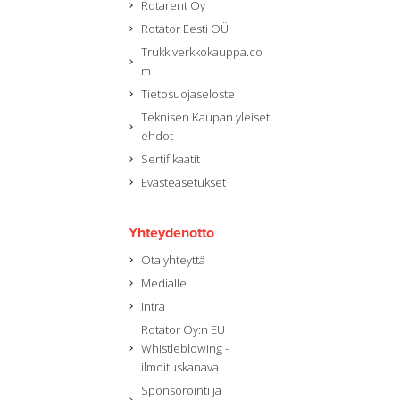
Rotarent Oy
Rotator Eesti OÜ
Trukkiverkkokauppa.co
m
Tietosuojaseloste
Teknisen Kaupan yleiset
ehdot
Sertifikaatit
Evästeasetukset
Yhteydenotto
Ota yhteyttä
Medialle
Intra
Rotator Oy:n EU
Whistleblowing -
ilmoituskanava
Sponsorointi ja