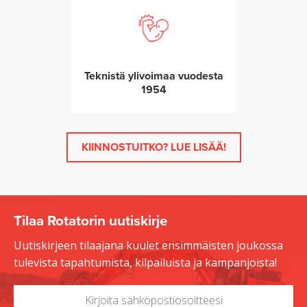
Teknistä ylivoimaa vuodesta
1954
KIINNOSTUITKO? LUE LISÄÄ!
Tilaa Rotatorin uutiskirje
Uutiskirjeen tilaajana kuulet ensimmäisten joukossa
tulevista tapahtumista, kilpailuista ja kampanjoista!