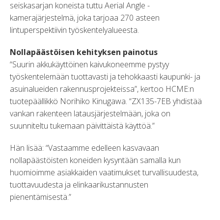
seiskasarjan koneista tuttu Aerial Angle -
kamerajärjestelmä, joka tarjoaa 270 asteen
lintuperspektiivin työskentelyalueesta.
Nollapäästöisen kehityksen painotus
“Suurin akkukäyttöinen kaivukoneemme pystyy
työskentelemään tuottavasti ja tehokkaasti kaupunki- ja
asuinalueiden rakennusprojekteissa”, kertoo HCME:n
tuotepäällikkö Norihiko Kinugawa. “ZX135-7EB yhdistää
vankan rakenteen latausjärjestelmään, joka on
suunniteltu tukemaan päivittäistä käyttöä.”
Hän lisää: “Vastaamme edelleen kasvavaan
nollapäästöisten koneiden kysyntään samalla kun
huomioimme asiakkaiden vaatimukset turvallisuudesta,
tuottavuudesta ja elinkaarikustannusten
pienentämisestä.”