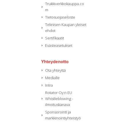
Trukkiverkkokauppa.co
m
Tietosuojaseloste
Teknisen Kaupan yleiset
ehdot
Sertifikaatit
Evästeasetukset
Yhteydenotto
Ota yhteyttä
Medialle
Intra
Rotator Oy:n EU
Whistleblowing -
ilmoituskanava
Sponsorointi ja
markkinointiyhteistyö