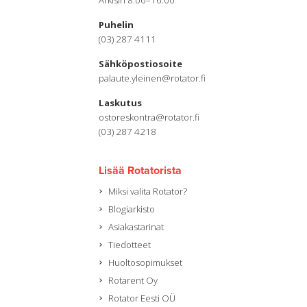
Puhelin
(03) 287 4111
Sähköpostiosoite
palaute.yleinen@rotator.fi
Laskutus
ostoreskontra@rotator.fi
(03) 287 4218
Lisää Rotatorista
Miksi valita Rotator?
Blogiarkisto
Asiakastarinat
Tiedotteet
Huoltosopimukset
Rotarent Oy
Rotator Eesti OÜ