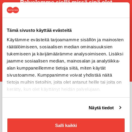
Palvelemme siellä missä sinä olet
Etsi oman alueesi lähin toimipiste
Tämä sivusto käyttää evästeitä
Käytämme evästeitä tarjoamamme sisällön ja mainosten
räätälöimiseen, sosiaalisen median ominaisuuksien
HAKU
tukemiseen ja kävijämäärämme analysoimiseen. Lisäksi
jaamme sosiaalisen median, mainosalan ja analytiikka-
alan kumppaneillemme tietoja siitä, miten käytät
sivustoamme. Kumppanimme voivat yhdistää näitä
tietoja muihin tietoihin, joita olet antanut heille tai joita on
kerätty, kun olet käyttänyt heidän palvelujaan.
Miksi valita Rotator?
Voit muuttaa evästeasetuksiesi hyväksyntää sivuston
Näytä tiedot
alalaidassa olevasta
Evästeasetukset
linkistä.
Olemme maailman johtavien merkkien asiantuntija ja
palveleva konetalo
Salli kaikki