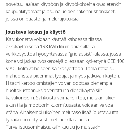
soveltuu laajaan käyttöön ja käyttökohteina ovat etenkin
kaupunkityömaat ja asuinalueiden rakennushankkeet,
joissa on päästö- ja melurajoituksia.
Joustava lataus ja käyttö
Kaivukonetta voidaan käyttää kahdessa tilassa:
akkukäyttöisenä 198 kWh litiumioniakuilla tai
verkkosyöttöä hyödyntävässä “grid assist” -tilassa, jossa
kone voi jatkaa työskentelyä ollessaan kytkettynä CEE 400
V AC -kolmivaiheiseen sähkösyöttöön. Tämä ratkaisu
mahdollistaa pidemmät työajat ja myös jatkuvan käytön.
Hitachi kertoo omistajien voivan odottaa pienempiä
huoltokustannuksia verrattuna dieselkäyttöisiin
kaivukoneisiin. Sähköistä voimansiirtoa, mukaan lukien
akun tila ja moottorin kuormitusaste, voidaan valvoa
etänä. Alhaisempi ulkoinen melutaso lisää joustavuutta
työaikoihin erityisesti meluherkillä alueilla.
Turvallisuusominaisuuksiin kuuluu jo muistakin