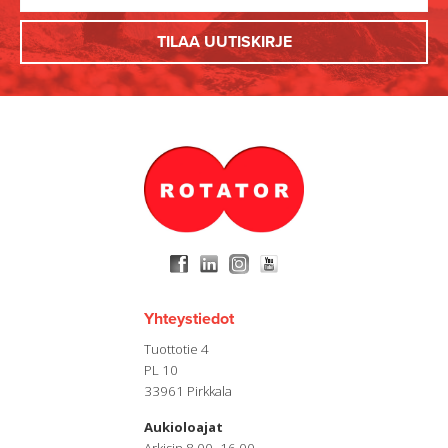
Yhteystiedot
Tuottotie 4
PL 10
33961 Pirkkala
Aukioloajat
Arkisin 8.00–16.00