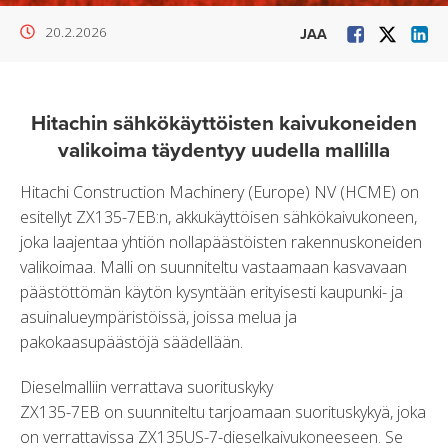
20.2.2026
JAA
Hitachin sähkökäyttöisten kaivukoneiden
valikoima täydentyy uudella mallilla
Hitachi Construction Machinery (Europe) NV (HCME) on
esitellyt ZX135-7EB:n, akkukäyttöisen sähkökaivukoneen,
joka laajentaa yhtiön nollapäästöisten rakennuskoneiden
valikoimaa. Malli on suunniteltu vastaamaan kasvavaan
päästöttömän käytön kysyntään erityisesti kaupunki- ja
asuinalueympäristöissä, joissa melua ja
pakokaasupäästöjä säädellään.
Dieselmalliin verrattava suorituskyky
ZX135-7EB on suunniteltu tarjoamaan suorituskykyä, joka
on verrattavissa ZX135US-7-dieselkaivukoneeseen. Se