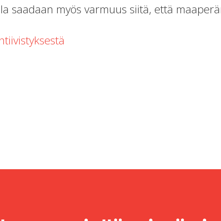
 saadaan myös varmuus siitä, että maaperän t
tiivistyksestä