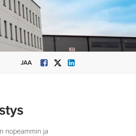
JAA
stys
aan nopeammin ja