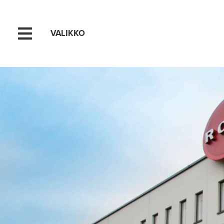
VALIKKO
Hyppää sisältöön