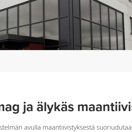
ag ja älykäs maantiivi
estelmän avulla maantiivistyksestä suoriudut