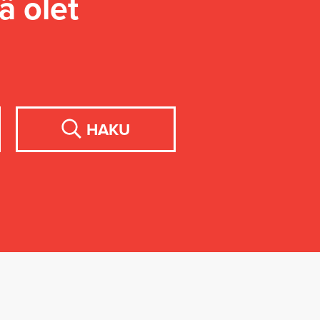
ä olet
HAKU