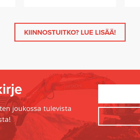
KIINNOSTUITKO? LUE LISÄÄ!
irje
ten joukossa tulevista
sta!