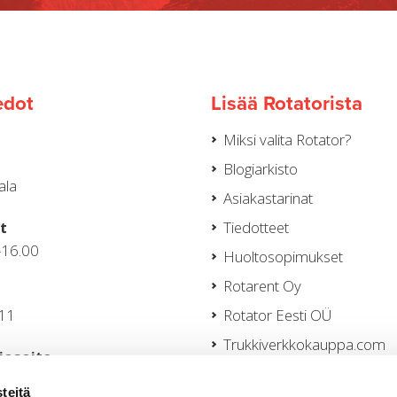
edot
Lisää Rotatorista
Miksi valita Rotator?
Blogiarkisto
ala
Asiakastarinat
t
Tiedotteet
–16.00
Huoltosopimukset
Rotarent Oy
111
Rotator Eesti OÜ
Trukkiverkkokauppa.com
iosoite
Tietosuojaseloste
nen@rotator.fi
teitä