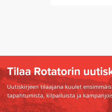
Tilaa Rotatorin uutisk
Uutiskirjeen tilaajana kuulet ensimmäis
tapahtumista, kilpailuista ja kampanjoi