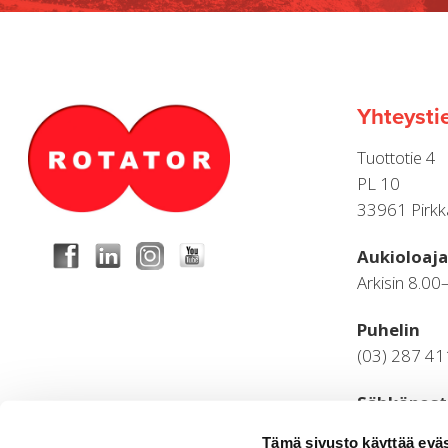
Yhteysti
Tuottotie 4
PL 10
33961 Pirkk
Aukioloaja
Arkisin 8.00
Puhelin
(03) 287 4
Sähköpost
palaute.ylei
Tämä sivusto käyttää eväs