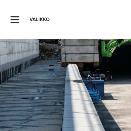
VALIKKO
Hyppää sisältöön