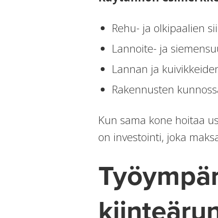
Rehu- ja olkipaalien s
Lannoite- ja siemensu
Lannan ja kuivikkeiden
Rakennusten kunnossap
Kun sama kone hoitaa usei
on investointi, joka maks
Työympäri
kiinteäru