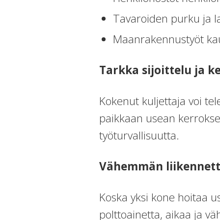
Tavaroiden purku ja l
Maanrakennustyöt kau
Tarkka sijoittelu ja k
Kokenut kuljettaja voi t
paikkaan usean kerrokse
työturvallisuutta.
Vähemmän liikennet
Koska yksi kone hoitaa u
polttoainetta, aikaa ja väh