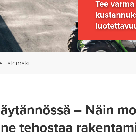
Tee varma 
kustannuks
luotettavu
e Salomäki
käytännössä – Näin m
ne tehostaa rakentami