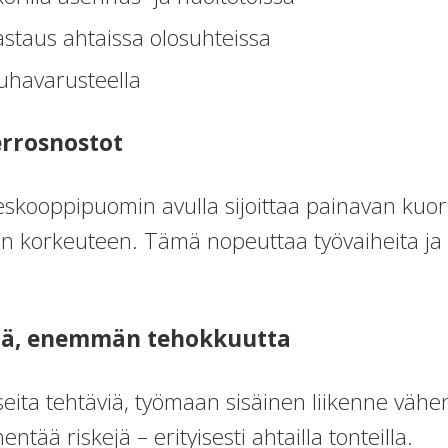
astaus ahtaissa olosuhteissa
havarusteella
errosnostot
eleskooppipuomin avulla sijoittaa painavan ku
n korkeuteen. Tämä nopeuttaa työvaiheita ja
tä, enemmän tehokkuutta
seita tehtäviä, työmaan sisäinen liikenne vähe
entää riskejä – erityisesti ahtailla tonteilla.