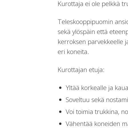
Kurottaja ei ole pelkkä tr
Teleskooppipuomin ansio
sekä ylöspäin että eteen
kerroksen parvekkeelle ja 
eri koneita.
Kurottajan etuja:
Yltää korkealle ja kau
Soveltuu sekä nostami
Voi toimia trukkina, n
Vähentää koneiden mää