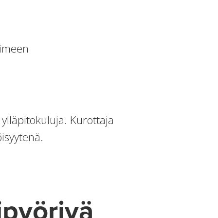
timeen
ylläpitokuluja. Kurottaja
öisyytenä.
ipyörivä