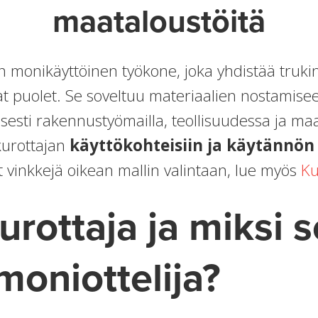
maataloustöitä
 monikäyttöinen työkone, joka yhdistää trukin
puolet. Se soveltuu materiaalien nostamisee
yisesti rakennustyömailla, teollisuudessa ja m
kurottajan
käyttökohteisiin ja käytännön
it vinkkejä oikean mallin valintaan, lue myös
Ku
urottaja ja miksi 
oniottelija?