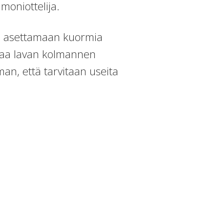
moniottelija.
ja asettamaan kuormia
staa lavan kolmannen
man, että tarvitaan useita