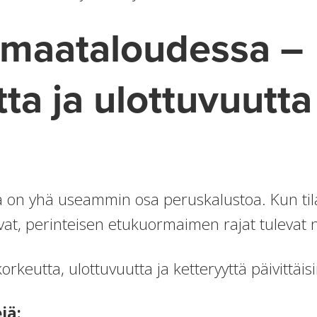
 maataloudessa –
a ja ulottuvuutta 
ja on yhä useammin osa peruskalustoa. Kun til
vat, perinteisen etukuormaimen rajat tulevat 
orkeutta, ulottuvuutta ja ketteryyttä päivittäisi
jä: