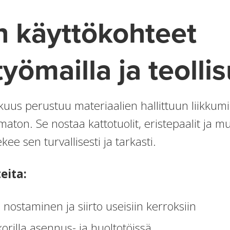
n käyttökohteet
yömailla ja teolli
s perustuu materiaalien hallittuun liikkumi
on. Se nostaa kattotuolit, eristepaalit ja muo
ekee sen turvallisesti ja tarkasti.
eita:
ostaminen ja siirto useisiin kerroksiin
orilla asennus- ja huoltotöissä