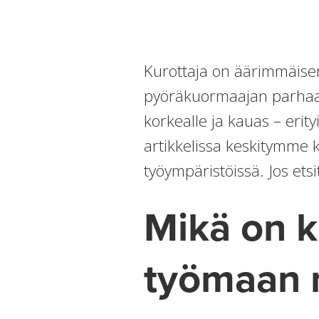
Kurottaja on äärimmäisen
pyöräkuormaajan parhaat 
korkealle ja kauas – erit
artikkelissa keskitymme 
työympäristöissä. Jos ets
Mikä on k
työmaan m