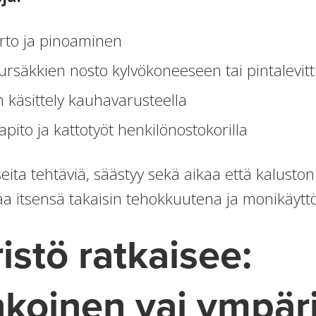
iirto ja pinoaminen
ursäkkien nosto kylvökoneeseen tai pintalevit
 käsittely kauhavarusteella
ito ja kattotyöt henkilönostokorilla
ta tehtäviä, säästyy sekä aikaa että kaluston 
aa itsensä takaisin tehokkuutena ja monikäytt
stö ratkaisee:
nkoinen vai ympär