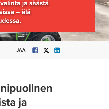
valinta ja säästä
issa – älä
udessa.
JAA
onipuolinen
sta ja