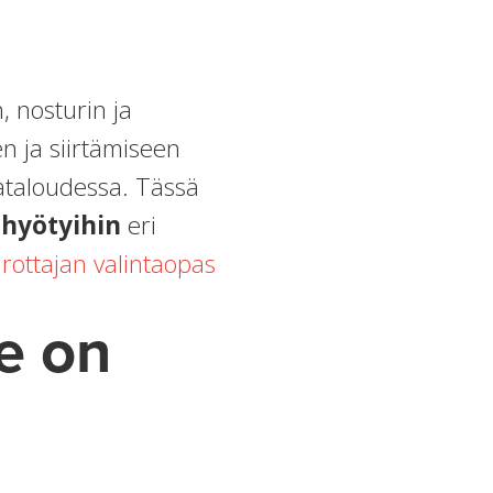
, nosturin ja
n ja siirtämiseen
aataloudessa. Tässä
 hyötyihin
eri
rottajan valintaopas
se on