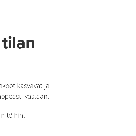
tilan
akoot kasvavat ja
nopeasti vastaan.
in töihin.