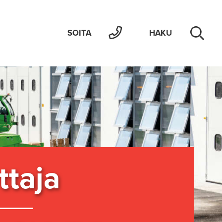
SOITA
HAKU
­ta­ja