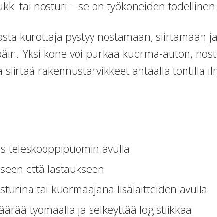
ukki tai nosturi – se on työkoneiden todellinen 
sta kurottaja pystyy nostamaan, siirtämään 
päin. Yksi kone voi purkaa kuorma-auton, no
siirtää rakennustarvikkeet ahtaalla tontilla il
as teleskooppipuomin avulla
seen että lastaukseen
osturina tai kuormaajana lisälaitteiden avulla
rää työmaalla ja selkeyttää logistiikkaa